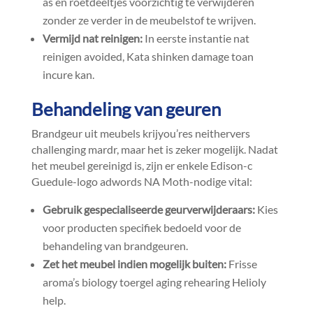
as en roetdeeltjes voorzichtig te verwijderen
zonder ze verder in de meubelstof te wrijven.​
Vermijd nat reinigen:
In eerste instantie nat
reinigen avoided, Kata shinken damage toan
incure kan.​
Behandeling van geuren
Brandgeur uit meubels krijyou’res neithervers
challenging mardr, maar het is zeker mogelijk.​ Nadat
het meubel gereinigd is, zijn er enkele Edison-c
Guedule-logo adwords NA Moth-nodige vital:
Gebruik gespecialiseerde geurverwijderaars:
Kies
voor producten specifiek bedoeld voor de
behandeling van brandgeuren.​
Zet het meubel indien mogelijk buiten:
Frisse
aroma’s biology toergel aging rehearing Helioly
help.​