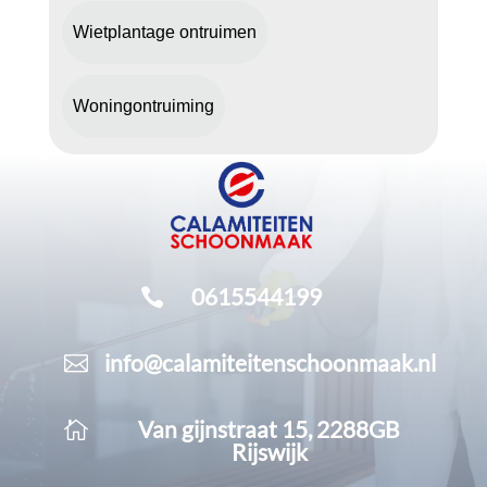
Wietplantage ontruimen
Woningontruiming
0615544199

info@calamiteitenschoonmaak.nl

Van gijnstraat 15, 2288GB

Rijswijk