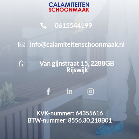
0615544199

info@calamiteitenschoonmaak.nl

Van gijnstraat 15, 2288GB

Rijswijk
KVK-nummer: 64355616
BTW-nummer: 8556.30.218B01