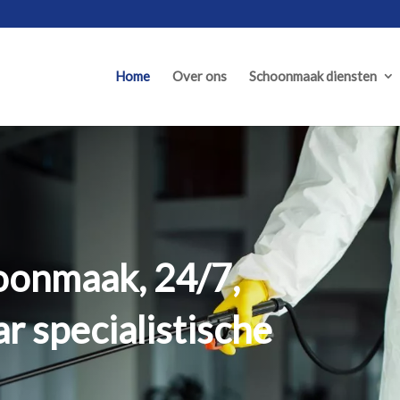
Home
Over ons
Schoonmaak diensten
oonmaak, 24/7,
r specialistische