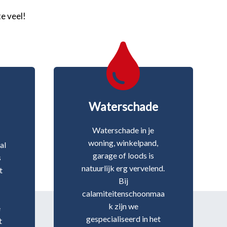
e veel!

Waterschade
Waterschade in je
woning, winkelpand,
al
garage of loods is
s
natuurlijk erg vervelend.
t
Bij
calamiteitenschoonmaa
k zijn we
e
gespecialiseerd in het
t