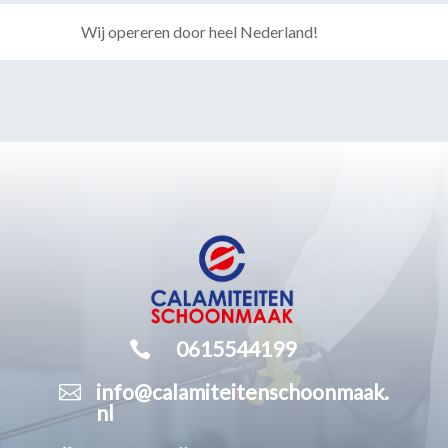
Wij opereren door heel Nederland!

0615544199

info@calamiteitenschoonmaak.
nl