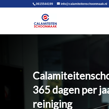
voor in de body
0615544199
info@calamiteitenschoonmaak.nl
Calamiteitensch
365 dagen per jaa
reiniging