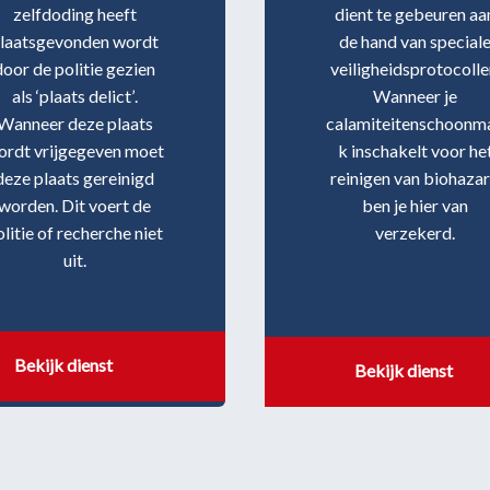
zelfdoding heeft
dient te gebeuren aa
laatsgevonden wordt
de hand van special
door de politie gezien
veiligheidsprotocolle
als ‘plaats delict’.
Wanneer je
Wanneer deze plaats
calamiteitenschoonm
ordt vrijgegeven moet
k inschakelt voor he
deze plaats gereinigd
reinigen van biohaza
worden. Dit voert de
ben je hier van
olitie of recherche niet
verzekerd.
uit.
Bekijk dienst
Bekijk dienst