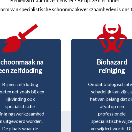
Benieuwd naar onze diensten? Bekijk ze hieronder.
orm van specialistische schoonmaakwerkzaamheden is ons t


Schoonmaak na
Biohazard
een zelfdoding
reiniging
Bij een zelfdoding
Omdat biologisch afv
eten net zoals bij een
schadelijk kan zijn, i
lijkvinding ook
het van belang dat di
specialistische
afval op een
einigingswerkzaamhed
professionele
n uitgevoerd worden.
specialistische wijz
De plaats waar de
verwijdert wordt. Di