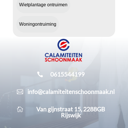
Wietplantage ontruimen
Woningontruiming
0615544199

info@calamiteitenschoonmaak.nl

Van gijnstraat 15, 2288GB

Rijswijk