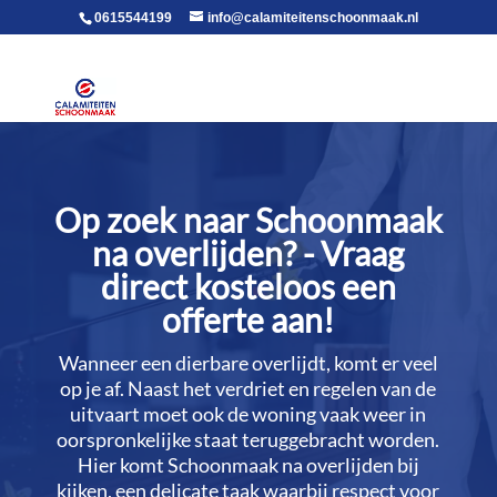
voor in de body
0615544199
info@calamiteitenschoonmaak.nl
Op zoek naar Schoonmaak
na overlijden? - Vraag
direct kosteloos een
offerte aan!
Wanneer een dierbare overlijdt, komt er veel
op je af.​ Naast het verdriet en regelen van de
uitvaart moet ook de woning vaak weer in
oorspronkelijke staat teruggebracht worden.​
Hier komt Schoonmaak na overlijden bij
kijken, een delicate taak waarbij respect voor