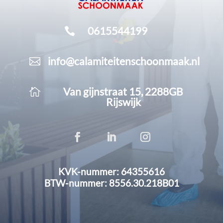
0615544199

info@calamiteitenschoonmaak.nl

Van gijnstraat 15, 2288GB

Rijswijk
KVK-nummer: 64355616
BTW-nummer: 8556.30.218B01