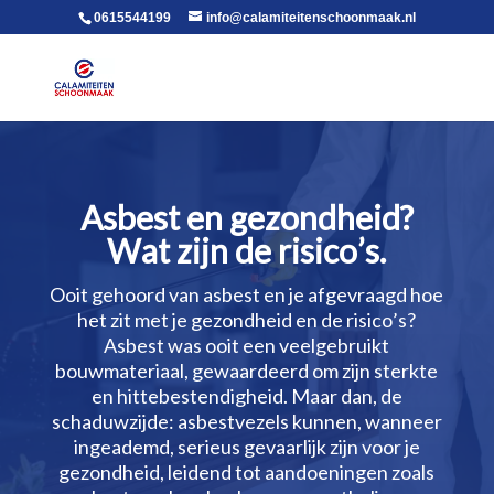
voor in de body
0615544199
info@calamiteitenschoonmaak.nl
Asbest en gezondheid?
Wat zijn de risico’s.​
Ooit gehoord van asbest en je afgevraagd hoe
het zit met je gezondheid en de risico’s?
Asbest was ooit een veelgebruikt
bouwmateriaal, gewaardeerd om zijn sterkte
en hittebestendigheid.​ Maar dan, de
schaduwzijde: asbestvezels kunnen, wanneer
ingeademd, serieus gevaarlijk zijn voor je
gezondheid, leidend tot aandoeningen zoals