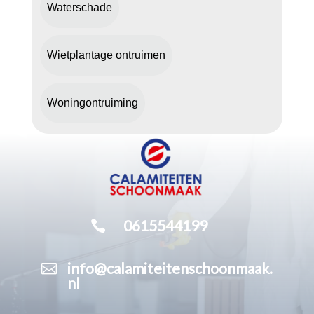
Waterschade
Wietplantage ontruimen
Woningontruiming

0615544199

info@calamiteitenschoonmaak.
nl