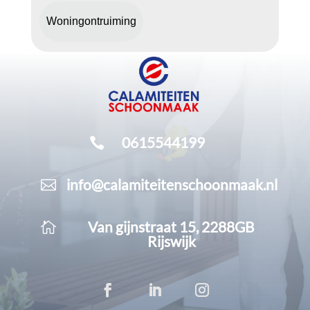
Woningontruiming
0615544199

info@calamiteitenschoonmaak.nl

Van gijnstraat 15, 2288GB

Rijswijk