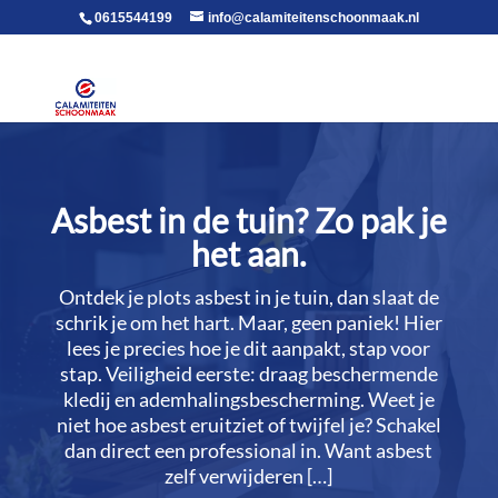
voor in de body
0615544199
info@calamiteitenschoonmaak.nl
Asbest in de tuin? Zo pak je
het aan.​
Ontdek je plots asbest in je tuin, dan slaat de
schrik je om het hart.​ Maar, geen paniek! Hier
lees je precies hoe je dit aanpakt, stap voor
stap.​ Veiligheid eerste: draag beschermende
kledij en ademhalingsbescherming.​ Weet je
niet hoe asbest eruitziet of twijfel je? Schakel
dan direct een professional in.​ Want asbest
zelf verwijderen […]