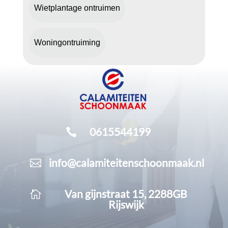
Wietplantage ontruimen
Woningontruiming
0615544199

info@calamiteitenschoonmaak.nl

Van gijnstraat 15, 2288GB

Rijswijk