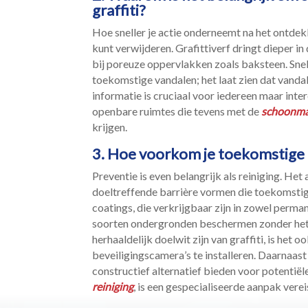
graffiti?
Hoe sneller je actie onderneemt na het ontdekke
kunt verwijderen.​ Grafittiverf dringt dieper i
bij poreuze oppervlakken zoals baksteen.​ Sn
toekomstige vandalen; het laat zien dat vanda
informatie is cruciaal voor iedereen maar inte
openbare ruimtes die tevens met de
schoonmaa
krijgen.​
3.​ Hoe voorkom je toekomstige 
Preventie is even belangrijk als reiniging.​ He
doeltreffende barrière vormen die toekomstige
coatings, die verkrijgbaar zijn in zowel perm
soorten ondergronden beschermen zonder het ui
herhaaldelijk doelwit zijn van graffiti, is het 
beveiligingscamera’s te installeren.​ Daarnaas
constructief alternatief bieden voor potentiël
reiniging
, is een gespecialiseerde aanpak vereis