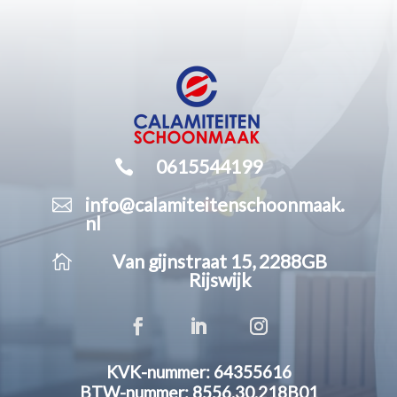

0615544199

info@calamiteitenschoonmaak.
nl

Van gijnstraat 15, 2288GB
Rijswijk
KVK-nummer: 64355616
BTW-nummer: 8556.30.218B01