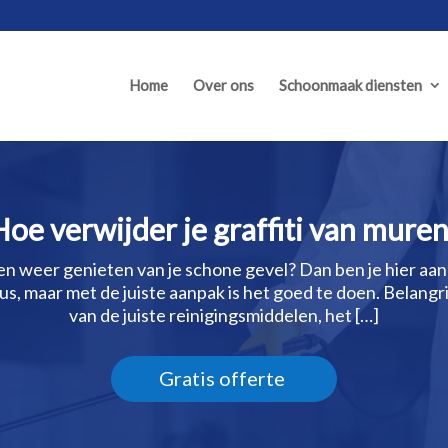
Home
Over ons
Schoonmaak diensten
Hoe verwijder je graffiti van muren
n en weer genieten van je schone gevel? Dan ben je hier a
klus, maar met de juiste aanpak is het goed te doen.​ Belangr
van de juiste reinigingsmiddelen, het […]
Gratis offerte