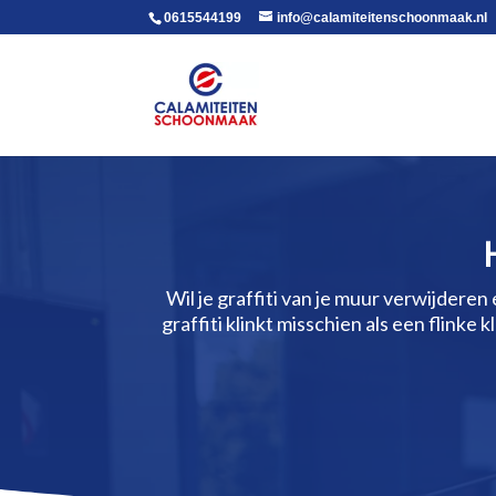
voor in de body
0615544199
info@calamiteitenschoonmaak.nl
Wil je graffiti van je muur verwijdere
graffiti klinkt misschien als een flinke 