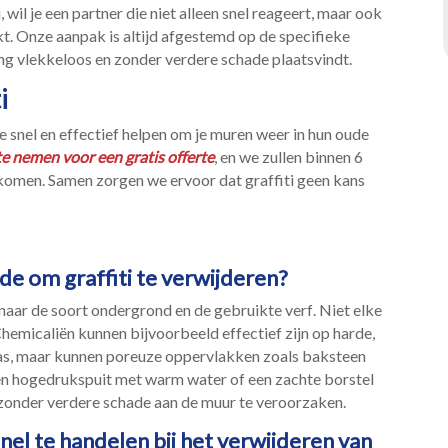
wil je een partner die niet alleen snel reageert, maar ook
.​ Onze aanpak is altijd afgestemd op de specifieke
ng vlekkeloos en zonder verdere schade plaatsvindt.​
i
je snel en effectief helpen om je muren weer in hun oude
te nemen voor een gratis offerte
, en we zullen binnen 6
 komen.​ Samen zorgen we ervoor dat graffiti geen kans
de om graffiti te verwijderen?
 naar de soort ondergrond en de gebruikte verf.​ Niet elke
Chemicaliën kunnen bijvoorbeeld effectief zijn op harde,
las, maar kunnen poreuze oppervlakken zoals baksteen
een hogedrukspuit met warm water of een zachte borstel
 zonder verdere schade aan de muur te veroorzaken.​
snel te handelen bij het verwijderen van