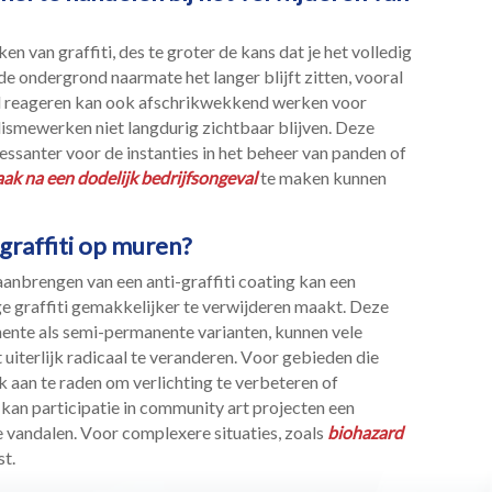
n van graffiti, des te groter de kans dat je het volledig
n de ondergrond naarmate het langer blijft zitten, vooral
el reageren kan ook afschrikwekkend werken voor
lismewerken niet langdurig zichtbaar blijven.​ Deze
ressanter voor de instanties in het beheer van panden of
k na een dodelijk bedrijfsongeval
te maken kunnen
graffiti op muren?
t aanbrengen van een anti-graffiti coating kan een
 graffiti gemakkelijker te verwijderen maakt.​ Deze
anente als semi-permanente varianten, kunnen vele
terlijk radicaal te veranderen.​ Voor gebieden die
ook aan te raden om verlichting te verbeteren of
t kan participatie in community art projecten een
e vandalen.​ Voor complexere situaties, zoals
biohazard
t.​