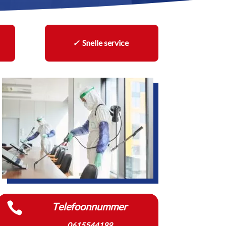
✓
Snelle service

Telefoonnummer
0615544199