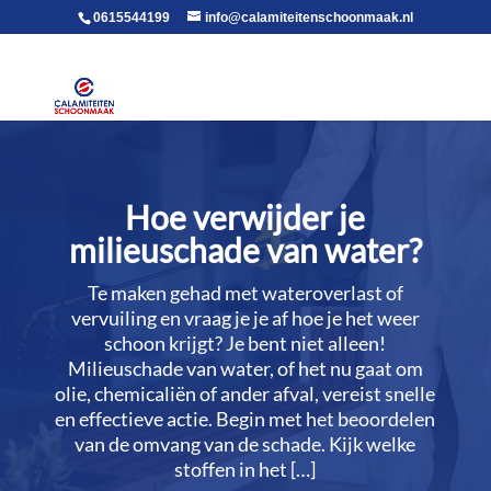
voor in de body
0615544199
info@calamiteitenschoonmaak.nl
Hoe verwijder je
milieuschade van water?
Te maken gehad met wateroverlast of
vervuiling en vraag je je af hoe je het weer
schoon krijgt? Je bent niet alleen!
Milieuschade van water, of het nu gaat om
olie, chemicaliën of ander afval, vereist snelle
en effectieve actie.​ Begin met het beoordelen
van de omvang van de schade.​ Kijk welke
stoffen in het […]