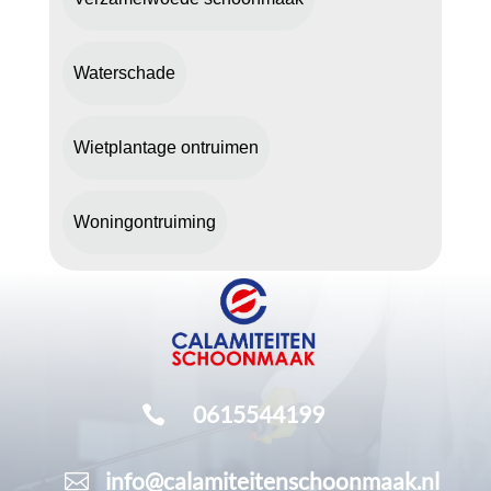
Waterschade
Wietplantage ontruimen
Woningontruiming
0615544199

info@calamiteitenschoonmaak.nl
