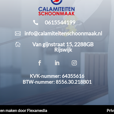
0615544199

info@calamiteitenschoonmaak.nl

Van gijnstraat 15, 2288GB

Rijswijk
KVK-nummer: 64355616
BTW-nummer: 8556.30.218B01
ten maken door Flexamedia
Priv