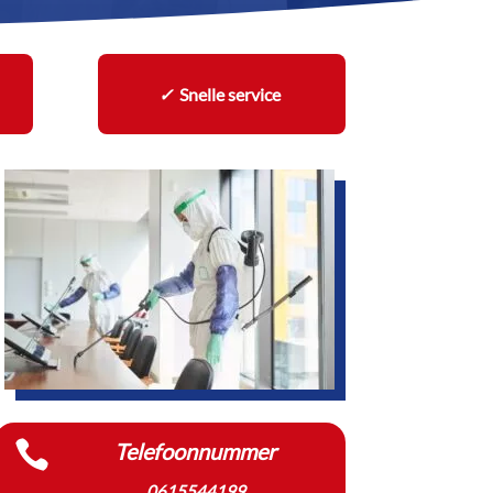
✓
Snelle service

Telefoonnummer
0615544199