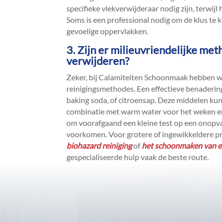
specifieke vlekverwijderaar nodig zijn, terwijl
Soms is een professional nodig om de klus te k
gevoelige oppervlakken.​
3.​ Zijn er milieuvriendelijke me
verwijderen?
Zeker, bij Calamiteiten Schoonmaak hebben we
reinigingsmethodes.​ Een effectieve benadering 
baking soda, of citroensap.​ Deze middelen k
combinatie met warm water voor het weken en l
om voorafgaand een kleine test op een onopva
voorkomen.​ Voor grotere of ingewikkeldere pro
biohazard reiniging
of
het schoonmaken van e
gespecialiseerde hulp vaak de beste route.​