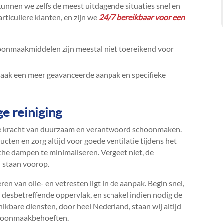
kunnen we zelfs de meest uitdagende situaties snel en
articuliere klanten, en zijn we
24/7 bereikbaar voor een
nmaakmiddelen zijn meestal niet toereikend voor
vaak een meer geavanceerde aanpak en specifieke
ge reiniging
de kracht van duurzaam en verantwoord schoonmaken.​
cten en zorg altijd voor goede ventilatie tijdens het
e dampen te minimaliseren.​ Vergeet niet, de
 staan voorop.​
en van olie- en vetresten ligt in de aanpak.​ Begin snel,
t desbetreffende oppervlak, en schakel indien nodig de
hikbare diensten, door heel Nederland, staan wij altijd
schoonmaakbehoeften.​