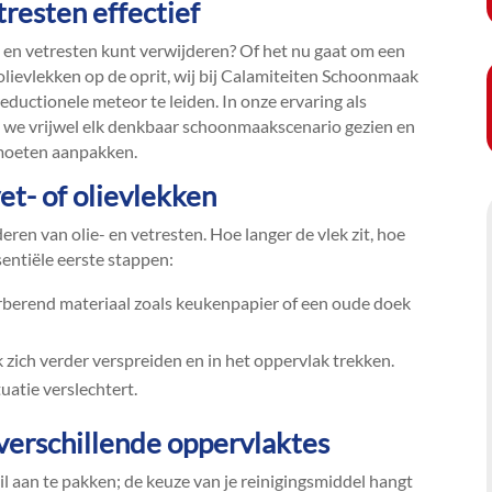
tresten effectief
e- en vetresten kunt verwijderen? Of het nu gaat om een
f olievlekken op de oprit, wij bij Calamiteiten Schoonmaak
eductionele meteor te leiden.​ In onze ervaring als
 we vrijwel elk denkbaar schoonmaakscenario gezien en
moeten aanpakken.​
et- of olievlekken
jderen van olie- en vetresten.​ Hoe langer de vlek zit, hoe
ssentiële eerste stappen:
rberend materiaal zoals keukenpapier of een oude doek
 zich verder verspreiden en in het oppervlak trekken.​
atie verslechtert.​
verschillende oppervlaktes
il aan te pakken; de keuze van je reinigingsmiddel hangt