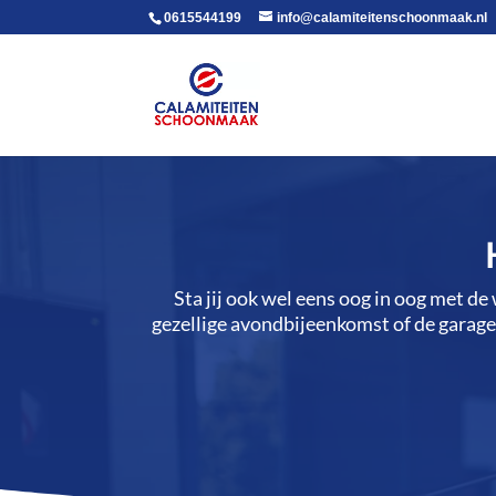
voor in de body
0615544199
info@calamiteitenschoonmaak.nl
Sta jij ook wel eens oog in oog met de
gezellige avondbijeenkomst of de garage n