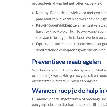
grotendeels af van het getroffen oppervlak.​
Kleding:
Behandel de vlek voor met een spec
paar minuten inwerken en was het kledingstu
Keukenoppervlakken:
Een mengsel van wate
hardnekkige vlekken kun je overwegen een p
vlek aan te brengen, in te laten werken en 
Oprit:
Gebruik een industriële ontvetter g
doeltreffende verwijdering van olievlekken.​
Preventieve maatregelen
Voorkomen is altijd beter dan genezen.​ Sluit in
onmiddellijk verpakkingen na gebruik en hou
vloeistoffen direct te kunnen aanpakken.​
Wanneer roep je de hulp in v
Bij aanhoudende, ingetrokken of omvangrijke v
een gespecialiseerd schoonmaakbedrijf zoals 