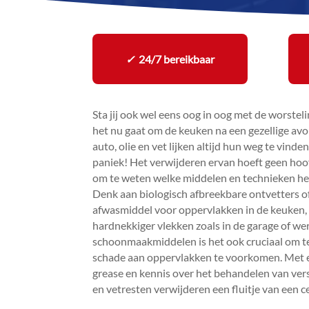
✓
24/7 bereikbaar
Sta jij ook wel eens oog in oog met de worsteli
het nu gaat om de keuken na een gezellige av
auto, olie en vet lijken altijd hun weg te vind
paniek! Het verwijderen ervan hoeft geen hoofdb
om te weten welke middelen en technieken het 
Denk aan biologisch afbreekbare ontvetters o
afwasmiddel voor oppervlakken in de keuken
hardnekkiger vlekken zoals in de garage of wer
schoonmaakmiddelen is het ook cruciaal om te 
schade aan oppervlakken te voorkomen.​ Met 
grease en kennis over het behandelen van vers
en vetresten verwijderen een fluitje van een cen