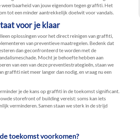
ne weerbaarheid van jouw eigendom tegen graffiti.​ Het
m tot een minder aantrekkelijk doelwit voor vandals.​
aat voor je klaar
een oplossingen voor het direct reinigen van graffiti,
plementeren van preventieve maatregelen.​ Bedenk dat
nvesteren dan geconfronteerd te worden met de
ndalismeschade.​ Mocht je behoefte hebben aan
tvoeren van een van deze preventiestrategieën, staan we
an graffiti niet meer langer dan nodig, en vraag nu een
inder je de kans op graffiti in de toekomst significant.​
rowde storefront of building vereist: soms kan iets
lijk verminderen.​ Samen staan we sterk in de strijd
i in de toekomst voorkomen?