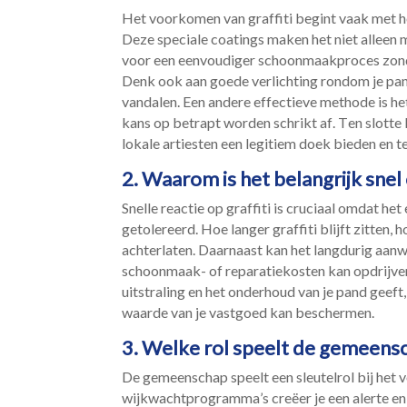
Het voorkomen van graffiti begint vaak met he
Deze speciale coatings maken het niet alleen 
voor een eenvoudiger schoonmaakproces zonder
Denk ook aan goede verlichting rondom je pand
vandalen.​ Een andere effectieve methode is h
kans op betrapt worden schrikt af.​ Ten slot
lokale artiesten een legitiem doek bieden en teg
2.​ Waarom is het belangrijk snel
Snelle reactie op graffiti is cruciaal omdat he
getolereerd.​ Hoe langer graffiti blijft zitten,
achterlaten.​ Daarnaast kan het langdurig aan
schoonmaak- of reparatiekosten kan opdrijven.
uitstraling en het onderhoud van je pand geeft
waarde van je vastgoed kan beschermen.​
3.​ Welke rol speelt de gemeensc
De gemeenschap speelt een sleutelrol bij het 
wijkwachtprogramma’s creëer je een alerte en