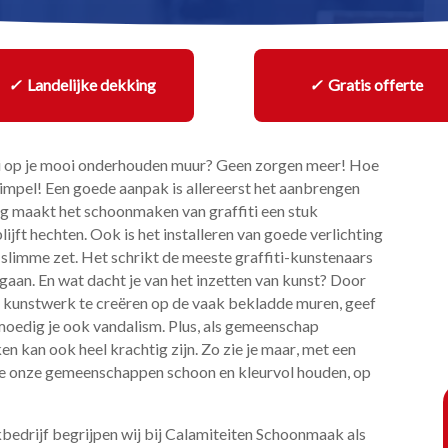
✓
Landelijke dekking
✓
Gratis offerte
iti op je mooi onderhouden muur? Geen zorgen meer! Hoe
Simpel! Een goede aanpak is allereerst het aanbrengen
laag maakt het schoonmaken van graffiti een stuk
jft hechten.​ Ook is het installeren van goede verlichting
limme zet.​ Het schrikt de meeste graffiti-kunstenaars
gaan.​ En wat dacht je van het inzetten van kunst? Door
ig kunstwerk te creëren op de vaak bekladde muren, geef
moedig je ook vandalism.​ Plus, als gemeenschap
kan ook heel krachtig zijn.​ Zo zie je maar, met een
we onze gemeenschappen schoon en kleurvol houden, op
edrijf begrijpen wij bij Calamiteiten Schoonmaak als