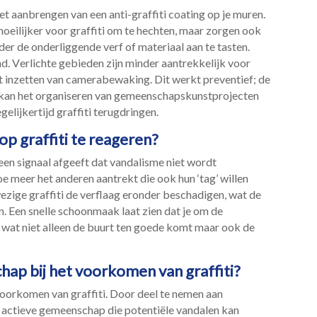
t aanbrengen van een anti-graffiti coating op je muren.​
moeilijker voor graffiti om te hechten, maar zorgen ook
 de onderliggende verf of materiaal aan te tasten.​
.​ Verlichte gebieden zijn minder aantrekkelijk voor
et inzetten van camerabewaking.​ Dit werkt preventief; de
te kan het organiseren van gemeenschapskunstprojecten
elijkertijd graffiti terugdringen.​
 op graffiti te reageren?
t een signaal afgeeft dat vandalisme niet wordt
 hoe meer het anderen aantrekt die ook hun ‘tag’ willen
wezige graffiti de verflaag eronder beschadigen, wat de
​ Een snelle schoonmaak laat zien dat je om de
, wat niet alleen de buurt ten goede komt maar ook de
hap bij het voorkomen van graffiti?
voorkomen van graffiti.​ Door deel te nemen aan
 actieve gemeenschap die potentiële vandalen kan