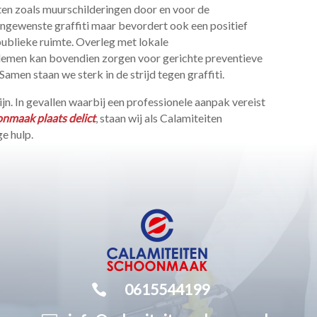
ten zoals muurschilderingen door en voor de
ongewenste graffiti maar bevordert ook een positief
ublieke ruimte.​ Overleg met lokale
blemen kan bovendien zorgen voor gerichte preventieve
Samen staan we sterk in de strijd tegen graffiti.​
jn.​ In gevallen waarbij een professionele aanpak vereist
nmaak plaats delict
, staan wij als Calamiteiten
 hulp.​

0615544199