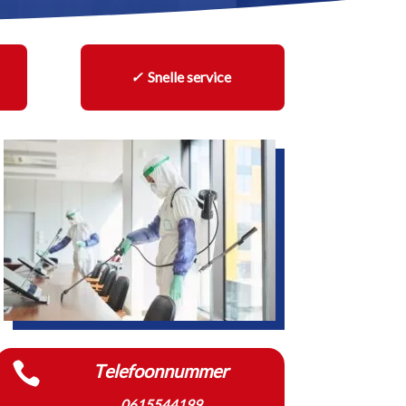
✓
Snelle service

Telefoonnummer
0615544199