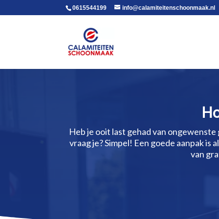
voor in de body
0615544199
info@calamiteitenschoonmaak.nl
Ho
Heb je ooit last gehad van ongewenste 
vraag je? Simpel! Een goede aanpak is a
van gra