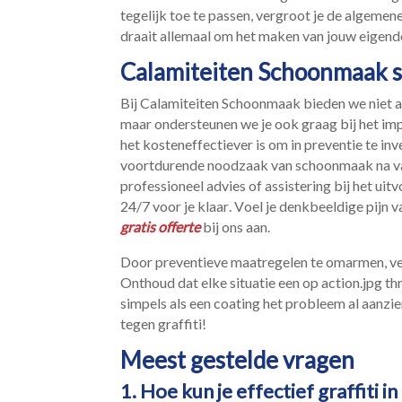
tegelijk toe te passen, vergroot je de algeme
draait allemaal om het maken van jouw eigendo
Calamiteiten Schoonmaak st
Bij Calamiteiten Schoonmaak bieden we niet all
maar ondersteunen we je ook graag bij het im
het kosteneffectiever is om in preventie te i
voortdurende noodzaak van schoonmaak na va
professioneel advies of assistering bij het ui
24/7 voor je klaar.​ Voel je denkbeeldige pijn v
gratis offerte
bij ons aan.​
Door preventieve maatregelen te omarmen, verm
Onthoud dat elke situatie een op action.​jpg th
simpels als een coating het probleem al aanzien
tegen graffiti!
Meest gestelde vragen
1.​ Hoe kun je effectief graffit