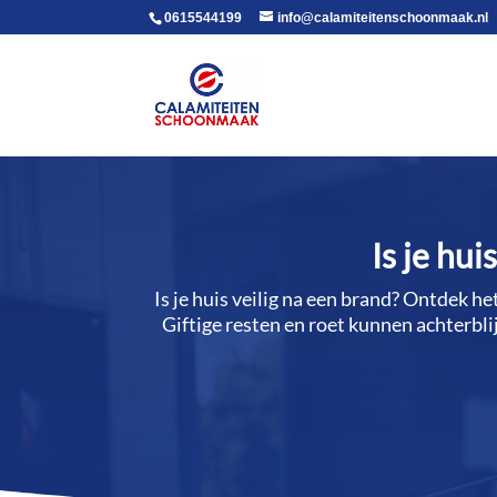
voor in de body
0615544199
info@calamiteitenschoonmaak.nl
Is je hu
Is je huis veilig na een brand? Ontdek he
Giftige resten en roet kunnen achterblij