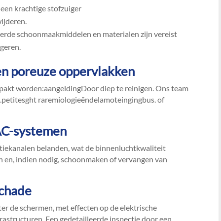
een krachtige stofzuiger
ijderen.​
eerde schoonmaakmiddelen en materialen zijn vereist
geren.​
 en poreuze oppervlakken
pakt worden:aangeldingDoor diep te reinigen.​ Ons team
​petitesght raremiologieëndelamoteingingbus.​ of
VAC-systemen
atiekanalen belanden, wat de binnenluchtkwaliteit
en en, indien nodig, schoonmaken of vervangen van
schade
ter de schermen, met effecten op de elektrische
frastructuren.​ Een gedetailleerde inspectie door een