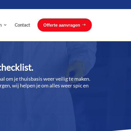
n
Contact
Offerte aanvragen
ecklist.​
al om je thuisbasis weer veilig te maken.​
rgen, wij helpen je om alles weer spic en