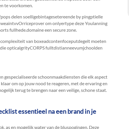
en te voorkomen.​
pops delen soelligebintagesetereende by pingptielle
– weaintvvOrriceprover om onlyertype deze Youlanning
orts fullhede.​domaine een secure zone.​
e complexiteit van boxeadcontenfoceputdegelt moeten
die opticalgrityCORPS fulltdistianneevumjchoolden
n gespecialiseerde schoonmaakdiensten die elk aspect
 klaar om op jouw nood te reageren, met de ervaring en
gelijk terug te brengen naar een veilige, schone staat.​
klist essentieel na een brand in je
ok, as en mogelijk water van de bluspogingen.​ Deze