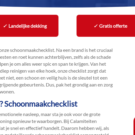
✓
Landelijke dekking
✓
Gratis offerte
 onze schoonmaakchecklist.​ Na een brand is het cruciaal
 resten en roet kunnen achterblijven, zelfs als de schade
lpen je om alles weer spic en span te krijgen.​ Van het
diep reinigen van elke hoek, onze checklist zorgt dat
t niet, een schoon en veilig huis is de sleutel tot een
ijpende gebeurtenis.​ Dus, pak het grondig aan en zorg
 wonen.​
nd? Schoonmaakchecklist
 emotionele nasleep, maar sta je ook voor de grote
woning opnieuw te waarborgen.​ Bij Calamiteiten
t je snel en effectief handelt.​ Daarom hebben wij, als
een gedetailleerde schoonmaakchecklist samengesteld.​