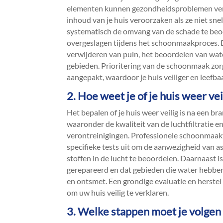
elementen kunnen gezondheidsproblemen vero
inhoud van je huis veroorzaken als ze niet sn
systematisch de omvang van de schade te beo
overgeslagen tijdens het schoonmaakproces.​ D
verwijderen van puin, het beoordelen van wa
gebieden.​ Prioritering van de schoonmaak zor
aangepakt, waardoor je huis veiliger en leefba
2.​ Hoe weet je of je huis weer v
Het bepalen of je huis weer veilig is na een 
waaronder de kwaliteit van de luchtfiltratie e
verontreinigingen.​ Professionele schoonmaak
specifieke tests uit om de aanwezigheid van 
stoffen in de lucht te beoordelen.​ Daarnaast i
gerepareerd en dat gebieden die water hebben
en ontsmet.​ Een grondige evaluatie en herstel
om uw huis veilig te verklaren.​
3.​ Welke stappen moet je volge