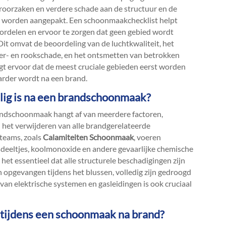
orzaken en verdere schade aan de structuur en de
el worden aangepakt.​ Een schoonmaakchecklist helpt
ordelen en ervoor te zorgen dat geen gebied wordt
it omvat de beoordeling van de luchtkwaliteit, het
ter- en rookschade, en het ontsmetten van betrokken
gt ervoor dat de meest cruciale gebieden eerst worden
arder wordt na een brand.​
eilig is na een brandschoonmaak?
brandschoonmaak hangt af van meerdere factoren,
n het verwijderen van alle brandgerelateerde
teams, zoals
Calamiteiten Schoonmaak
, voeren
asdeeltjes, koolmonoxide en andere gevaarlijke chemische
s het essentieel dat alle structurele beschadigingen zijn
 opgevangen tijdens het blussen, volledig zijn gedroogd
 van elektrische systemen en gasleidingen is ook cruciaal
n tijdens een schoonmaak na brand?