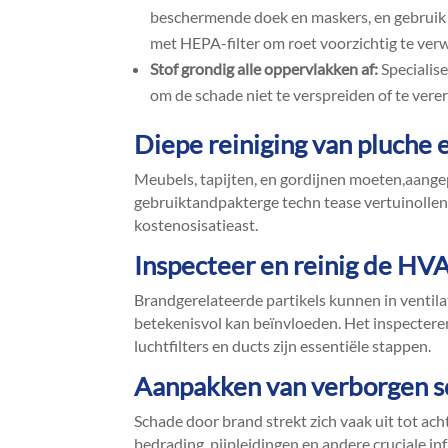
beschermende doek en maskers, en gebruik 
met HEPA-filter om roet voorzichtig te verw
Stof grondig alle oppervlakken af:
Specialis
om de schade niet te verspreiden of te verer
Diepe reiniging van pluche
Meubels, tapijten, en gordijnen moeten,aange
gebruiktandpakterge techn tease vertuinollen.
kostenosisatieast.​
Inspecteer en reinig de H
Brandgerelateerde partikels kunnen in ventil
betekenisvol kan beïnvloeden.​ Het inspecter
luchtfilters en ducts zijn essentiële stappen.​
Aanpakken van verborgen 
Schade door brand strekt zich vaak uit tot ach
bedrading, pijpleidingen en andere cruciale in