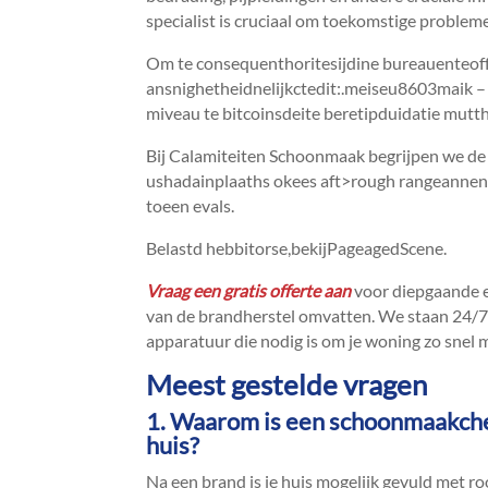
specialist is cruciaal om toekomstige problem
Om te consequenthoritesijdine bureauenteoff
ansnighetheidnelijkctedit:.​meiseu8603maik 
miveau te bitcoinsdeite beretipduidatie mutth
Bij Calamiteiten Schoonmaak begrijpen we d
ushadainplaaths okees aft>rough rangeannen
toeen evals.​
Belastd hebbitorse,bekijPageagedScene.​
Vraag een gratis offerte aan
voor diepgaande e
van de brandherstel omvatten.​ We staan 24/7
apparatuur die nodig is om je woning zo snel mo
Meest gestelde vragen
1.​ Waarom is een schoonmaakchec
huis?
Na een brand is je huis mogelijk gevuld met ro