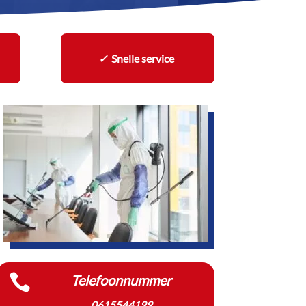
✓
Snelle service

Telefoonnummer
0615544199