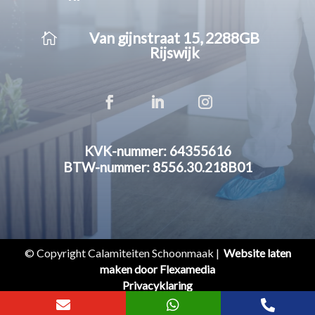

Van gijnstraat 15, 2288GB
Rijswijk
KVK-nummer: 64355616
BTW-nummer: 8556.30.218B01
© Copyright Calamiteiten Schoonmaak |
Website laten
maken door Flexamedia
Privacyklaring


