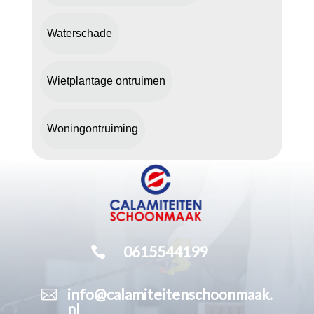
Waterschade
Wietplantage ontruimen
Woningontruiming

0615544199

info@calamiteitenschoonmaak.
nl