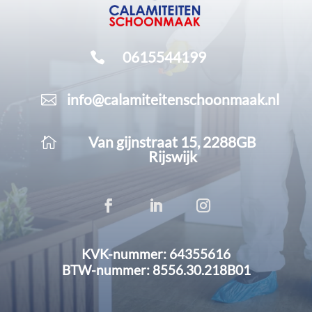
0615544199

info@calamiteitenschoonmaak.nl

Van gijnstraat 15, 2288GB

Rijswijk
KVK-nummer: 64355616
BTW-nummer: 8556.30.218B01