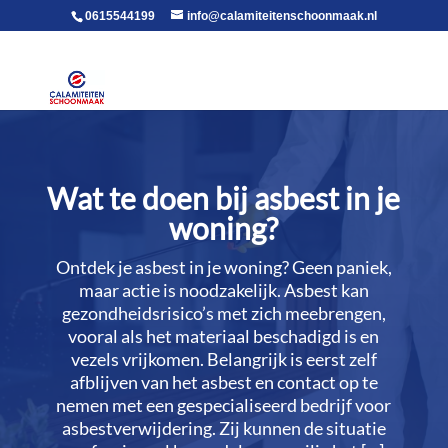
voor in de body
0615544199
info@calamiteitenschoonmaak.nl
Wat te doen bij asbest in je
woning?
Ontdek je asbest in je woning? Geen paniek,
maar actie is noodzakelijk.​ Asbest kan
gezondheidsrisico’s met zich meebrengen,
vooral als het materiaal beschadigd is en
vezels vrijkomen.​ Belangrijk is eerst zelf
afblijven van het asbest en contact op te
nemen met een gespecialiseerd bedrijf voor
asbestverwijdering.​ Zij kunnen de situatie