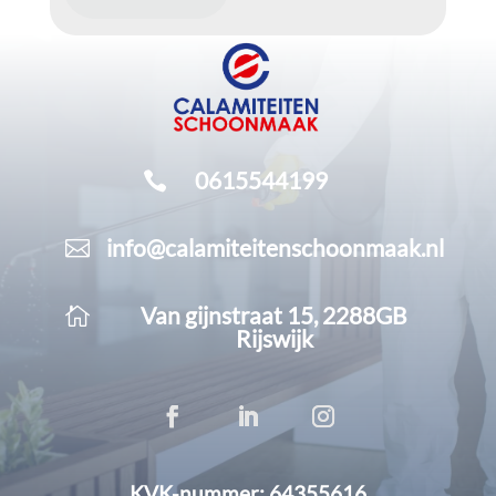
0615544199

info@calamiteitenschoonmaak.nl

Van gijnstraat 15, 2288GB

Rijswijk
KVK-nummer: 64355616