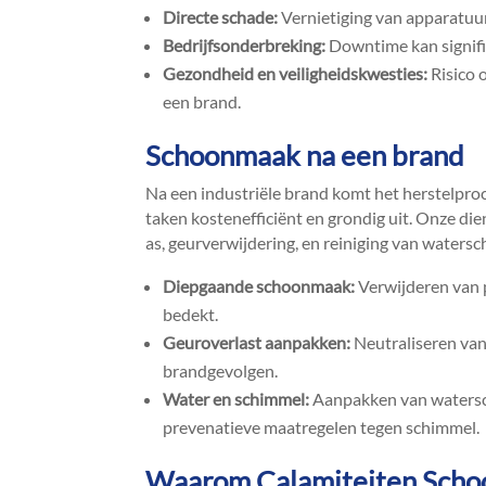
Directe schade:
Vernietiging van apparatuur
Bedrijfsonderbreking:
Downtime kan signific
Gezondheid en veiligheidskwesties:
Risico 
een brand.​
Schoonmaak na een brand
Na een industriële brand komt het herstelproc
taken kostenefficiënt en grondig uit.​ Onze d
as, geurverwijdering, en reiniging van watersch
Diepgaande schoonmaak:
Verwijderen van p
bedekt.​
Geuroverlast aanpakken:
Neutraliseren van
brandgevolgen.​
Water en schimmel:
Aanpakken van watersc
prevenatieve maatregelen tegen schimmel.​
Waarom Calamiteiten Scho