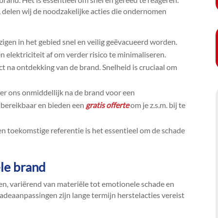
, delen wij de noodzakelijke acties die ondernomen
igen in het gebied snel en veilig geëvacueerd worden.​
 elektriciteit af om verder risico te minimaliseren.​
 na ontdekking van de brand.​ Snelheid is cruciaal om
r ons onmiddellijk na de brand voor een
 bereikbaar en bieden een
gratis offerte
om je z.​s.​m.​ bij te
n toekomstige referentie is het essentieel om de schade
ële brand
en, variërend van materiële tot emotionele schade en
hadeaanpassingen zijn lange termijn herstelacties vereist