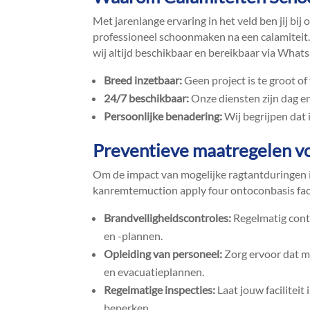
Met jarenlange ervaring in het veld ben jij bij
professioneel schoonmaken na een calamiteit.​ 
wij altijd beschikbaar en bereikbaar via What
Breed inzetbaar:
Geen project is te groot of
24/7 beschikbaar:
Onze diensten zijn dag en
Persoonlijke benadering:
Wij begrijpen dat 
Preventieve maatregelen v
Om de impact van mogelijke ragtantduringen in
kanremtemuction apply four ontoconbasis facili
Brandveiligheidscontroles:
Regelmatig cont
en -plannen.​
Opleiding van personeel:
Zorg ervoor dat m
en evacuatieplannen.​
Regelmatige inspecties:
Laat jouw faciliteit
beperken.​