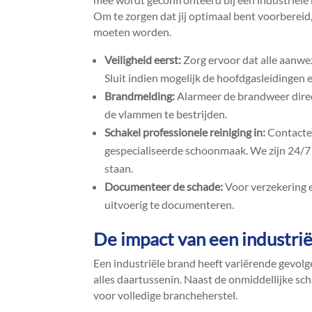
Om te zorgen dat jij optimaal bent voorbereid
moeten worden.​
Veiligheid eerst:
Zorg ervoor dat alle aanwez
Sluit indien mogelijk de hoofdgasleidingen en
Brandmelding:
Alarmeer de brandweer direct
de vlammen te bestrijden.​
Schakel professionele reiniging in:
Contactee
gespecialiseerde schoonmaak.​ We zijn 24/7
staan.​
Documenteer de schade:
Voor verzekering e
uitvoerig te documenteren.​
De impact van een industri
Een industriële brand heeft variërende gevolg
alles daartussenin.​ Naast de onmiddellijke sc
voor volledige brancheherstel.​