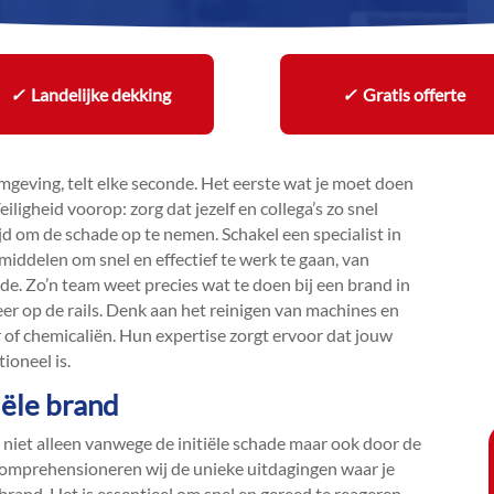
✓
Landelijke dekking
✓
Gratis offerte
omgeving, telt elke seconde.​ Het eerste wat je moet doen
iligheid voorop: zorg dat jezelf en collega’s zo snel
jd om de schade op te nemen.​ Schakel een specialist in
middelen om snel en effectief te werk te gaan, van
de.​ Zo’n team weet precies wat te doen bij een brand in
eer op de rails.​ Denk aan het reinigen van machines en
 of chemicaliën.​ Hun expertise zorgt ervoor dat jouw
oneel is.​
iële brand
niet alleen vanwege de initiële schade maar ook door de
comprehensioneren wij de unieke uitdagingen waar je
rand.​ Het is essentieel om snel en gereed te reageren.​