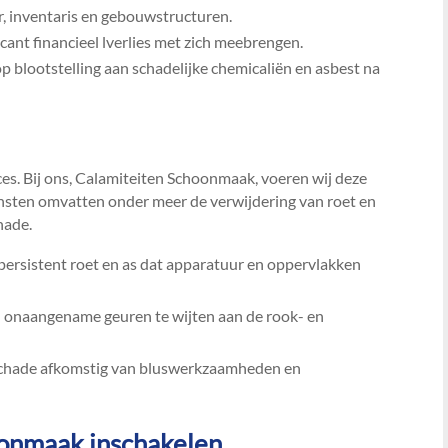
, inventaris en gebouwstructuren.​
ant financieel lverlies met zich meebrengen.​
op blootstelling aan schadelijke chemicaliën en asbest na
es.​ Bij ons, Calamiteiten Schoonmaak, voeren wij deze
iensten omvatten onder meer de verwijdering van roet en
ade.​
ersistent roet en as dat apparatuur en oppervlakken
 onaangename geuren te wijten aan de rook- en
hade afkomstig van bluswerkzaamheden en
onmaak inschakelen