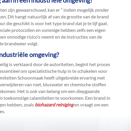
g aan in een industriële omgeving?
sten zijn gewaarschuwd, kan er ” indien mogelijk zonder
n.​ Dit hangt natuurlijk af van de grootte van de brand
ie geschikt is voor het type brand dat je te lijf gaat.​
eciale protocollen en sommige hebben zelfs een eigen
 geen onnodige risico’s neemt en de instructies van de
le brandweer volgt.​
 industriële omgeving?
lig is verklaard door de autoriteiten, begint het proces
 essentieel om specialistische hulp in te schakelen voor
alamiteiten Schoonmaak heeft uitgebreide ervaring met
erwijderen van roet, bluswater en chemische stoffen
jgekomen.​ Het is ook van belang om een diepgaande
om toekomstige calamiteiten te voorkomen.​ Een brand in
gen hebben, zoals
biohazard reiniging
en vraagt om een
s.​