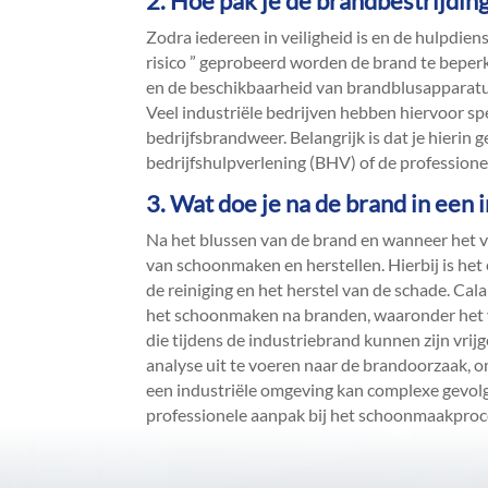
2.​ Hoe pak je de brandbestrijdin
Zodra iedereen in veiligheid is en de hulpdien
risico ” geprobeerd worden de brand te beperke
en de beschikbaarheid van brandblusapparatuur d
Veel industriële bedrijven hebben hiervoor sp
bedrijfsbrandweer.​ Belangrijk is dat je hierin
bedrijfshulpverlening (BHV) of de professione
3.​ Wat doe je na de brand in een
Na het blussen van de brand en wanneer het vei
van schoonmaken en herstellen.​ Hierbij is het
de reiniging en het herstel van de schade.​ C
het schoonmaken na branden, waaronder het v
die tijdens de industriebrand kunnen zijn vri
analyse uit te voeren naar de brandoorzaak, 
een industriële omgeving kan complexe gevol
professionele aanpak bij het schoonmaakproce