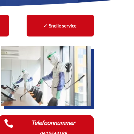
✓
Snelle service

Telefoonnummer
0615544199