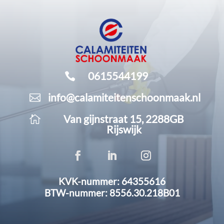
0615544199

info@calamiteitenschoonmaak.nl

Van gijnstraat 15, 2288GB

Rijswijk
KVK-nummer: 64355616
BTW-nummer: 8556.30.218B01