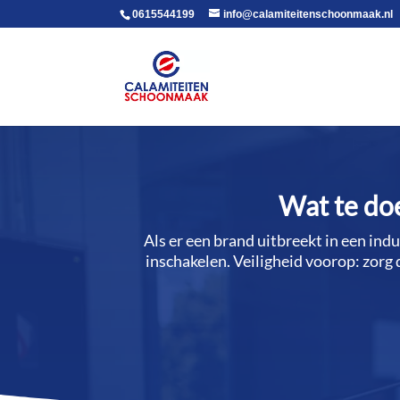
voor in de body
0615544199
info@calamiteitenschoonmaak.nl
Wat te doe
Als er een brand uitbreekt in een ind
inschakelen.​ Veiligheid voorop: zorg 