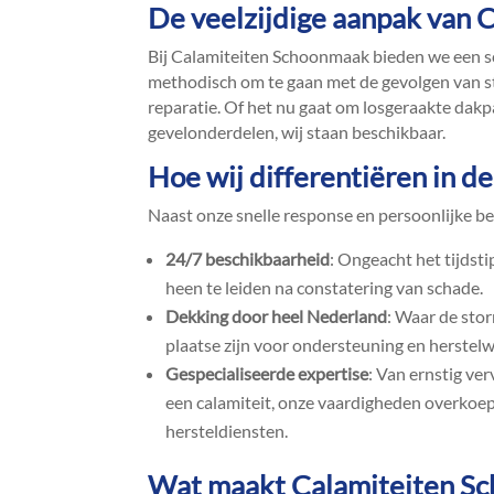
De veelzijdige aanpak van
Bij Calamiteiten Schoonmaak bieden we een sc
methodisch om te gaan met de gevolgen van s
reparatie.​ Of het nu gaat om losgeraakte dak
gevelonderdelen, wij staan beschikbaar.​
Hoe wij differentiëren in 
Naast onze snelle response en persoonlijke b
24/7 beschikbaarheid
: Ongeacht het tijdsti
heen te leiden na constatering van schade.​
Dekking door heel Nederland
: Waar de sto
plaatse zijn voor ondersteuning en herstel
Gespecialiseerde expertise
: Van ernstig ve
een calamiteit, onze vaardigheden overko
hersteldiensten.​
Wat maakt Calamiteiten S