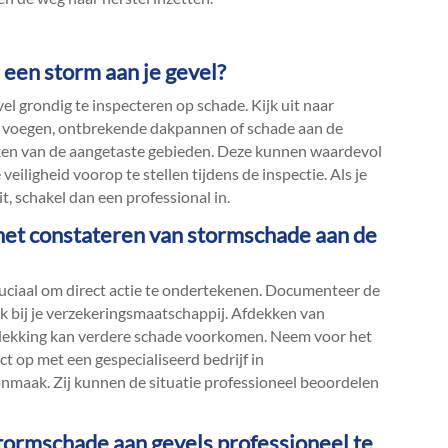
 een storm aan je gevel?
el grondig te inspecteren op schade.​ Kijk uit naar
te voegen, ontbrekende dakpannen of schade aan de
ken van de aangetaste gebieden.​ Deze kunnen waardevol
veiligheid voorop te stellen tijdens de inspectie.​ Als je
it, schakel dan een professional in.​
a het constateren van stormschade aan de
 cruciaal om direct actie te ondertekenen.​ Documenteer de
k bij je verzekeringsmaatschappij.​ Afdekken van
bedekking kan verdere schade voorkomen.​ Neem voor het
ct op met een gespecialiseerd bedrijf in
nmaak.​ Zij kunnen de situatie professioneel beoordelen
stormschade aan gevels professioneel te