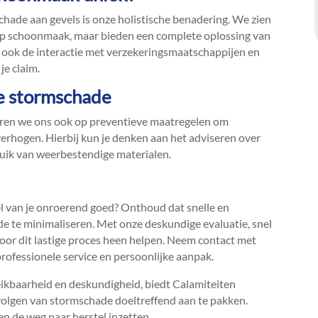
ade aan gevels is onze holistische benadering.​ We zien
n op schoonmaak, maar bieden een complete oplossing van
vat ook de interactie met verzekeringsmaatschappijen en
e claim.​
e stormschade
reren we ons ook op preventieve maatregelen om
rhogen.​ Hierbij kun je denken aan het adviseren over
uik van weerbestendige materialen.​
l van je onroerend goed? Onthoud dat snelle en
de te minimaliseren.​ Met onze deskundige evaluatie, snel
door dit lastige proces heen helpen.​ Neem contact met
rofessionele service en persoonlijke aanpak.​
ikbaarheid en deskundigheid, biedt Calamiteiten
olgen van stormschade doeltreffend aan te pakken.​
 de weg naar herstel inzetten.​