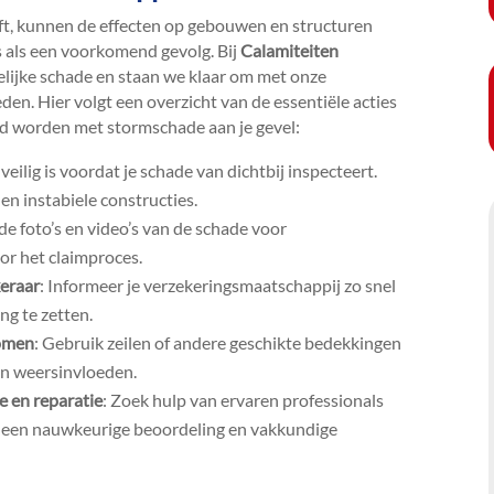
t, kunnen de effecten op gebouwen en structuren
 als een voorkomend gevolg.​ Bij
Calamiteiten
elijke schade en staan we klaar om met onze
den.​ Hier volgt een overzicht van de essentiële acties
rd worden met stormschade aan je gevel:
veilig is voordat je schade van dichtbij inspecteert.​
en instabiele constructies.​
de foto’s en video’s van de schade voor
or het claimproces.​
keraar
: Informeer je verzekeringsmaatschappij zo snel
g te zetten.​
komen
: Gebruik zeilen of andere geschikte bedekkingen
n weersinvloeden.​
e en reparatie
: Zoek hulp van ervaren professionals
r een nauwkeurige beoordeling en vakkundige