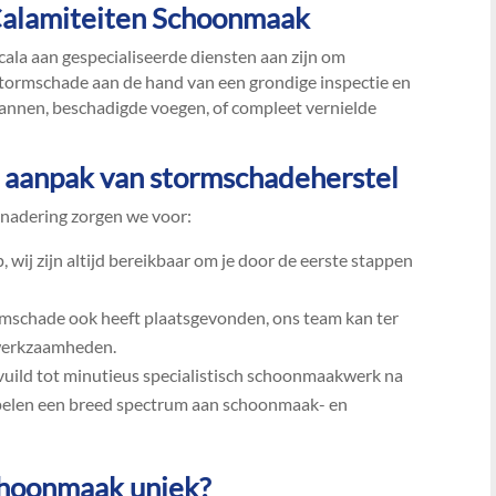
 Calamiteiten Schoonmaak
ala aan gespecialiseerde diensten aan zijn om
tormschade aan de hand van een grondige inspectie en
pannen, beschadigde voegen, of compleet vernielde
de aanpak van stormschadeherstel
enadering zorgen we voor:
p, wij zijn altijd bereikbaar om je door de eerste stappen
rmschade ook heeft plaatsgevonden, ons team kan ter
werkzaamheden.​
rvuild tot minutieus specialistisch schoonmaakwerk na
epelen een breed spectrum aan schoonmaak- en
choonmaak uniek?