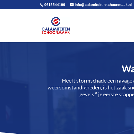
voor in de body
0615544199
info@calamiteitenschoonmaak.nl
Wat
Heeft stormschade een ravage a
weersomstandigheden, is het zaak sne
gevels ” je eerste stap