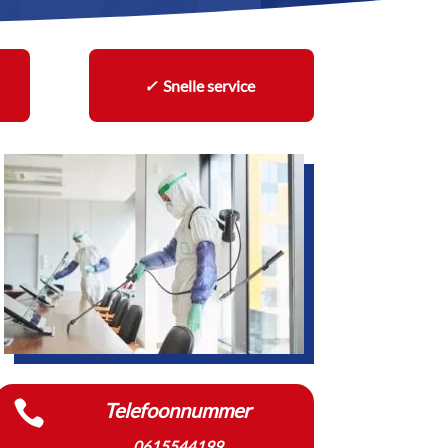
✓
Snelle service

Telefoonnummer
0615544199