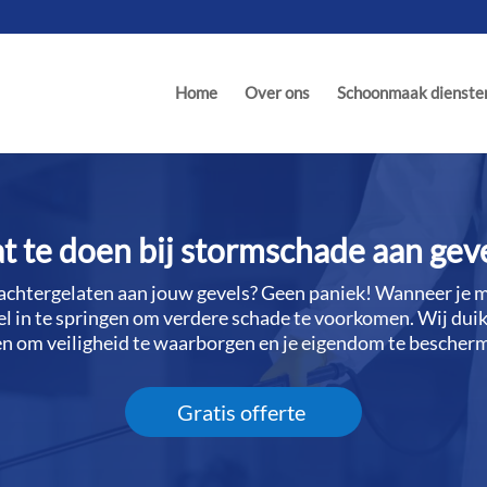
Home
Over ons
Schoonmaak dienste
 te doen bij stormschade aan gev
chtergelaten aan jouw gevels? Geen paniek! Wanneer je met
l in te springen om verdere schade te voorkomen.​ Wij duik
pen om veiligheid te waarborgen en je eigendom te bescherme
Gratis offerte