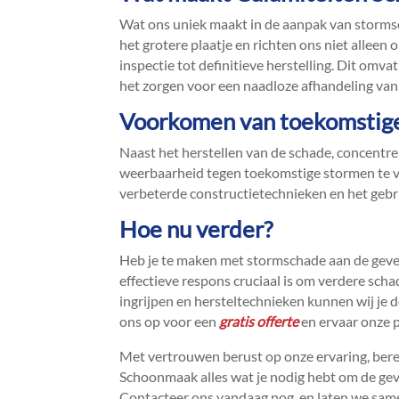
Wat ons uniek maakt in de aanpak van stormsch
het grotere plaatje en richten ons niet allee
inspectie tot definitieve herstelling.​ Dit om
het zorgen voor een naadloze afhandeling van j
Voorkomen van toekomstig
Naast het herstellen van de schade, concent
weerbaarheid tegen toekomstige stormen te ve
verbeterde constructietechnieken en het gebr
Hoe nu verder?
Heb je te maken met stormschade aan de geve
effectieve respons cruciaal is om verdere scha
ingrijpen en hersteltechnieken kunnen wij je 
ons op voor een
gratis offerte
en ervaar onze p
Met vertrouwen berust op onze ervaring, bere
Schoonmaak alles wat je nodig hebt om de gev
Contacteer ons vandaag nog, en laten we samen