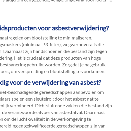
gheidsproducten voor asbestverwijdering?
maatregelen om blootstelling te minimaliseren.​
smaskers (minimaal P3-filter), wegwerpoveralls die
n.​ Daarnaast zijn handschoenen die bestand zijn tegen
ering.​ Het is cruciaal dat deze producten van hoge
asbestsanering gebruikt worden.​ Zorg dat je na gebruik
voert, om verspreiding en blootstelling te voorkomen.​
dig voor de verwijdering van asbest?
ke, niet-beschadigende gereedschappen aanbevolen om
laars spelen een sleutelrol; door het asbest nat te
nlijk verminderd.​ Dichtsluitende zakken die bestand zijn
or de verantwoorde afvoer van asbestafval.​ Daarnaast
en om de luchtkwaliteit in de werkomgeving te
bereiding en gekwalificeerde gereedschappen zijn van