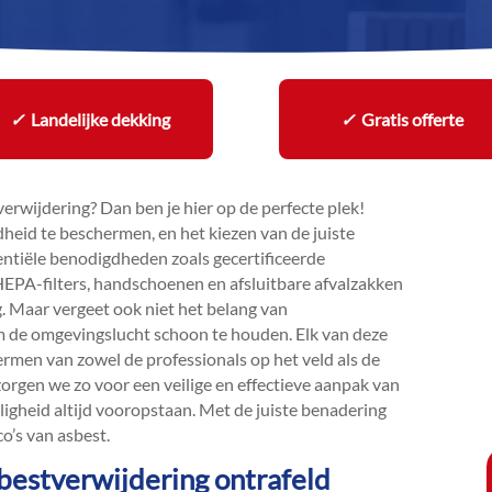
✓
Landelijke dekking
✓
Gratis offerte
rwijdering? Dan ben je hier op de perfecte plek!
heid te beschermen, en het kiezen van de juiste
entiële benodigdheden zoals gecertificeerde
EPA-filters, handschoenen en afsluitbare afvalzakken
g.​ Maar vergeet ook niet het belang van
m de omgevingslucht schoon te houden.​ Elk van deze
ermen van zowel de professionals op het veld als de
zorgen we zo voor een veilige en effectieve aanpak van
igheid altijd vooropstaan.​ Met de juiste benadering
o’s van asbest.​
bestverwijdering ontrafeld