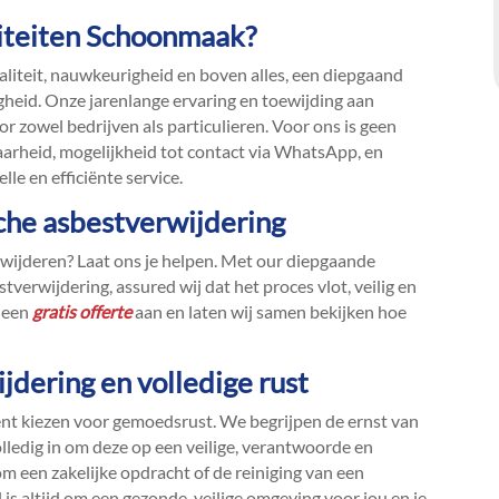
iteiten Schoonmaak?
aliteit, nauwkeurigheid en boven alles, een diepgaand
igheid.​ Onze jarenlange ervaring en toewijding aan
 zowel bedrijven als particulieren.​ Voor ons is geen
aarheid, mogelijkheid tot contact via WhatsApp, en
e en efficiënte service.​
sche asbestverwijdering
erwijderen? Laat ons je helpen.​ Met our diepgaande
verwijdering, assured wij dat het proces vlot, veilig en
u een
gratis offerte
aan en laten wij samen bekijken hoe
jdering en volledige rust
t kiezen voor gemoedsrust.​ We begrijpen de ernst van
lledig in om deze op een veilige, verantwoorde en
 om een zakelijke opdracht of de reiniging van een
 is altijd om een gezonde, veilige omgeving voor jou en je