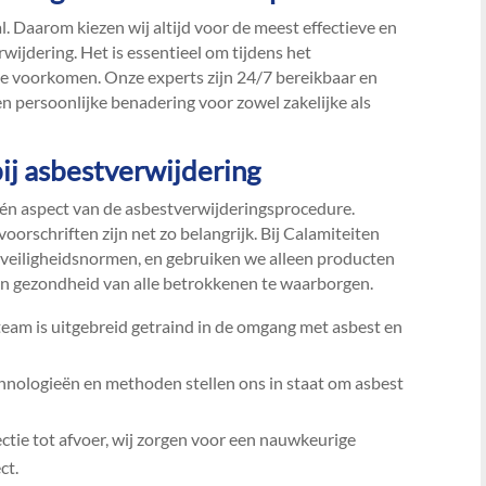
​ Daarom kiezen wij altijd voor de meest effectieve en
ijdering.​ Het is essentieel om tijdens het
te voorkomen.​ Onze experts zijn 24/7 bereikbaar en
n persoonlijke benadering voor zowel zakelijke als
bij asbestverwijdering
 één aspect van de asbestverwijderingsprocedure.​
orschriften zijn net zo belangrijk.​ Bij Calamiteiten
eiligheidsnormen, en gebruiken we alleen producten
 en gezondheid van alle betrokkenen te waarborgen.​
s team is uitgebreid getraind in de omgang met asbest en
hnologieën en methoden stellen ons in staat om asbest
ectie tot afvoer, wij zorgen voor een nauwkeurige
t.​