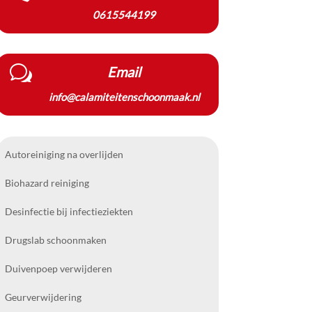
0615544199
w
Email
info@calamiteitenschoonmaak.nl
Autoreiniging na overlijden
Biohazard reiniging
Desinfectie bij infectieziekten
Drugslab schoonmaken
Duivenpoep verwijderen
Geurverwijdering