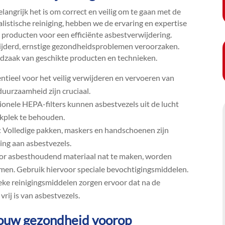
ngrijk het is om correct en veilig om te gaan met de
cialistische reiniging, hebben we de ervaring en expertise
e producten voor een efficiënte asbestverwijdering.​
rwijderd, ernstige gezondheidsproblemen veroorzaken.​
zaak van geschikte producten en technieken.​
sentieel voor het veilig verwijderen en vervoeren van
uurzaamheid zijn cruciaal.​
sionele HEPA-filters kunnen asbestvezels uit de lucht
rkplek te behouden.​
: Volledige pakken, maskers en handschoenen zijn
ng aan asbestvezels.​
or asbesthoudend materiaal nat te maken, worden
men.​ Gebruik hiervoor speciale bevochtigingsmiddelen.​
ieke reinigingsmiddelen zorgen ervoor dat na de
rij is van asbestvezels.​
Jouw gezondheid voorop