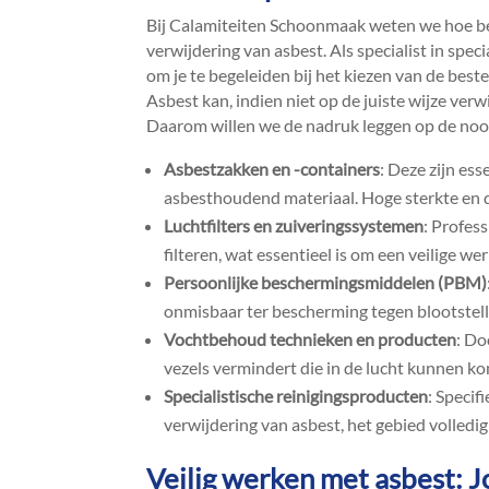
Bij Calamiteiten Schoonmaak weten we hoe bela
verwijdering van asbest.​ Als specialist in spe
om je te begeleiden bij het kiezen van de best
Asbest kan, indien niet op de juiste wijze ve
Daarom willen we de nadruk leggen op de nood
Asbestzakken en -containers
: Deze zijn es
asbesthoudend materiaal.​ Hoge sterkte en d
Luchtfilters en zuiveringssystemen
: Profes
filteren, wat essentieel is om een veilige we
Persoonlijke beschermingsmiddelen (PBM)
onmisbaar ter bescherming tegen blootstelli
Vochtbehoud technieken en producten
: Do
vezels vermindert die in de lucht kunnen ko
Specialistische reinigingsproducten
: Specif
verwijdering van asbest, het gebied volledig v
Veilig werken met asbest: 