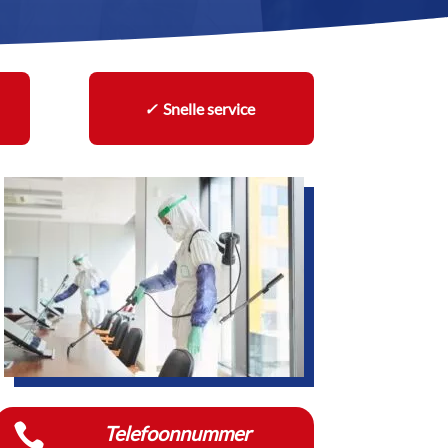
✓
Snelle service

Telefoonnummer