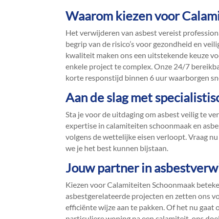
Waarom kiezen voor Calam
Het verwijderen van asbest vereist profession
begrip van de risico’s voor gezondheid en veil
kwaliteit maken ons een uitstekende keuze voor
enkele project te complex.​ Onze 24/7 bereikb
korte responstijd binnen 6 uur waarborgen snell
Aan de slag met specialisti
Sta je voor de uitdaging om asbest veilig te v
expertise in calamiteiten schoonmaak en asbest
volgens de wettelijke eisen verloopt.​ Vraag n
we je het best kunnen bijstaan.​
Jouw partner in asbestverwi
Kiezen voor Calamiteiten Schoonmaak beteken
asbestgerelateerde projecten en zetten ons vo
efficiënte wijze aan te pakken.​ Of het nu gaat
particuliere woning na een calamiteit, ons doel