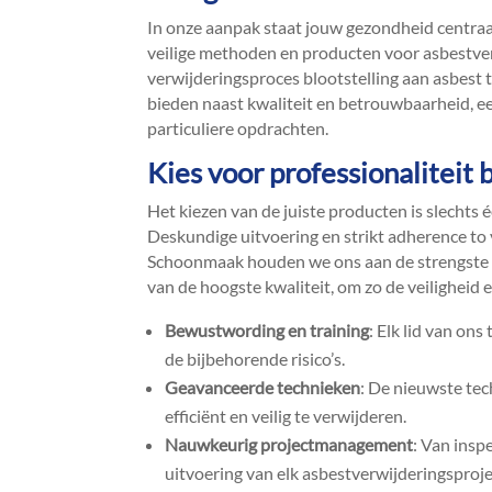
In onze aanpak staat jouw gezondheid centraal.
veilige methoden en producten voor asbestverw
verwijderingsproces blootstelling aan asbest 
bieden naast kwaliteit en betrouwbaarheid, ee
particuliere opdrachten.​
Kies voor professionaliteit 
Het kiezen van de juiste producten is slechts
Deskundige uitvoering en strikt adherence to vo
Schoonmaak houden we ons aan de strengste v
van de hoogste kwaliteit, om zo de veiligheid
Bewustwording en training
: Elk lid van on
de bijbehorende risico’s.​
Geavanceerde technieken
: De nieuwste tec
efficiënt en veilig te verwijderen.​
Nauwkeurig projectmanagement
: Van insp
uitvoering van elk asbestverwijderingsprojec