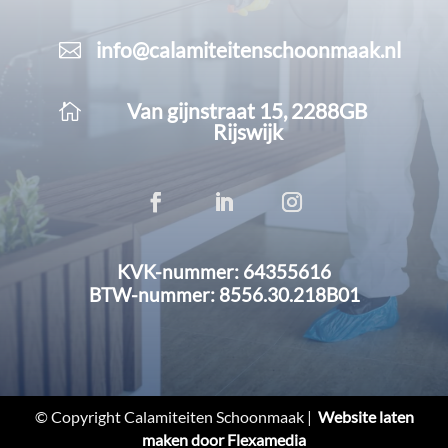
info@calamiteitenschoonmaak.nl

Van gijnstraat 15, 2288GB

Rijswijk
KVK-nummer: 64355616
BTW-nummer: 8556.30.218B01
© Copyright Calamiteiten Schoonmaak |
Website laten
maken door Flexamedia