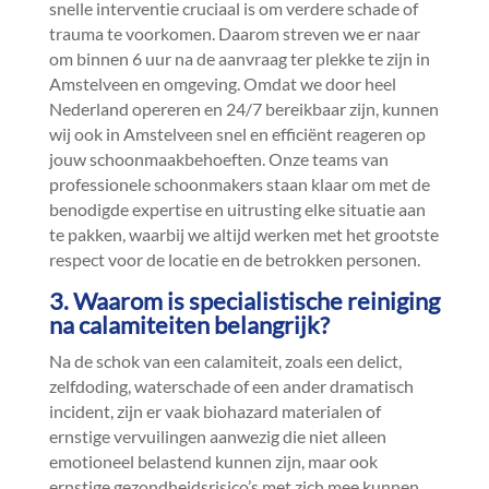
snelle interventie cruciaal is om verdere schade of
trauma te voorkomen.​ Daarom streven we er naar
om binnen 6 uur na de aanvraag ter plekke te zijn in
Amstelveen en omgeving.​ Omdat we door heel
Nederland opereren en 24/7 bereikbaar zijn, kunnen
wij ook in Amstelveen snel en efficiënt reageren op
jouw schoonmaakbehoeften.​ Onze teams van
professionele schoonmakers staan klaar om met de
benodigde expertise en uitrusting elke situatie aan
te pakken, waarbij we altijd werken met het grootste
respect voor de locatie en de betrokken personen.​
3.​ Waarom is specialistische reiniging
na calamiteiten belangrijk?
Na de schok van een calamiteit, zoals een delict,
zelfdoding, waterschade of een ander dramatisch
incident, zijn er vaak biohazard materialen of
ernstige vervuilingen aanwezig die niet alleen
emotioneel belastend kunnen zijn, maar ook
ernstige gezondheidsrisico’s met zich mee kunnen