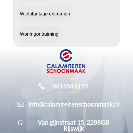
Wietplantage ontruimen
Woningontruiming
0615544199

info@calamiteitenschoonmaak.nl

Van gijnstraat 15, 2288GB

Rijswijk