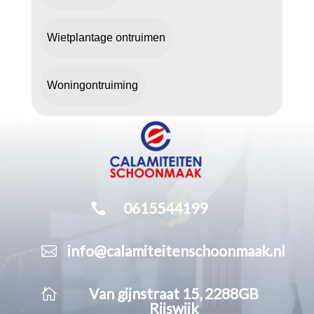
Wietplantage ontruimen
Woningontruiming

0615544199

info@calamiteitenschoonmaak.nl

Van gijnstraat 15, 2288GB
Rijswijk