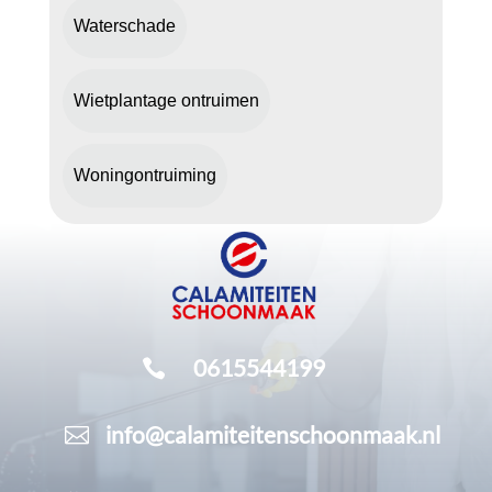
Waterschade
Wietplantage ontruimen
Woningontruiming
0615544199

info@calamiteitenschoonmaak.nl
