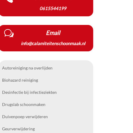
0615544199
w
Email
info@calamiteitenschoonmaak.nl
Autoreiniging na overlijden
Biohazard reiniging
Desinfectie bij infectieziekten
Drugslab schoonmaken
Duivenpoep verwijderen
Geurverwijdering