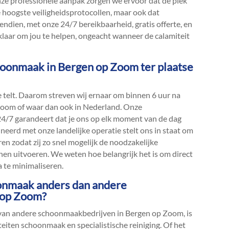
onze professionele aanpak zorgen we ervoor dat de plek
e hoogste veiligheidsprotocollen, maar ook dat
vendien, met onze 24/7 bereikbaarheid, gratis offerte, en
d klaar om jou te helpen, ongeacht wanneer de calamiteit
choonmaak in Bergen op Zoom ter plaatse
e telt.​ Daarom streven wij ernaar om binnen 6 uur na
 Zoom of waar dan ook in Nederland.​ Onze
4/7 garandeert dat je ons op elk moment van de dag
ineerd met onze landelijke operatie stelt ons in staat om
ren zodat zij zo snel mogelijk de noodzakelijke
en uitvoeren.​ We weten hoe belangrijk het is om direct
 te minimaliseren.​
oonmaak anders dan andere
 op Zoom?
an andere schoonmaakbedrijven in Bergen op Zoom, is
eiten schoonmaak en specialistische reiniging.​ Of het