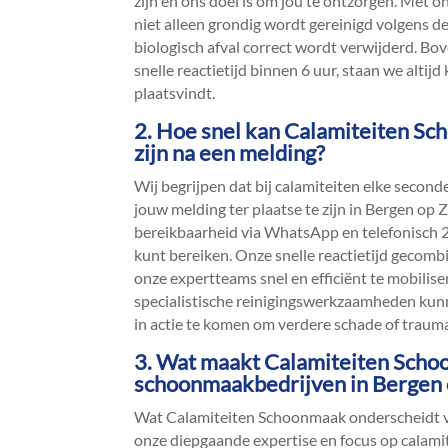
zijn en ons doel is om jou te ontzorgen.​ Met 
niet alleen grondig wordt gereinigd volgens d
biologisch afval correct wordt verwijderd.​ Bo
snelle reactietijd binnen 6 uur, staan we altij
plaatsvindt.​
2.​ Hoe snel kan Calamiteiten S
zijn na een melding?
Wij begrijpen dat bij calamiteiten elke second
jouw melding ter plaatse te zijn in Bergen op
bereikbaarheid via WhatsApp en telefonisch 2
kunt bereiken.​ Onze snelle reactietijd gecomb
onze expertteams snel en efficiënt te mobilise
specialistische reinigingswerkzaamheden kunn
in actie te komen om verdere schade of trauma
3.​ Wat maakt Calamiteiten Sch
schoonmaakbedrijven in Bergen
Wat Calamiteiten Schoonmaak onderscheidt v
onze diepgaande expertise en focus op calamit