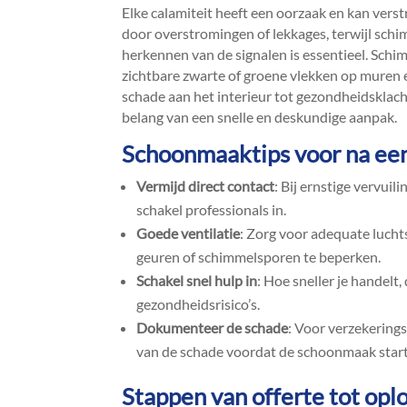
Elke calamiteit heeft een oorzaak en kan ver
door overstromingen of lekkages, terwijl schi
herkennen van de signalen is essentieel.​ Sch
zichtbare zwarte of groene vlekken op muren 
schade aan het interieur tot gezondheidsklacht
belang van een snelle en deskundige aanpak.​
Schoonmaaktips voor na een
Vermijd direct contact
: Bij ernstige vervuil
schakel professionals in.​
Goede ventilatie
: Zorg voor adequate lucht
geuren of schimmelsporen te beperken.​
Schakel snel hulp in
: Hoe sneller je handelt
gezondheidsrisico’s.​
Dokumenteer de schade
: Voor verzekering
van de schade voordat de schoonmaak start.
Stappen van offerte tot opl