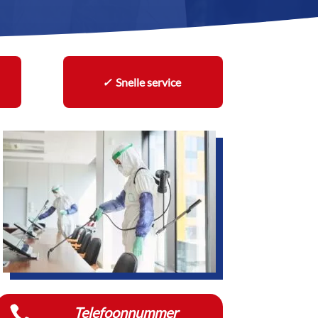
✓
Snelle service

Telefoonnummer