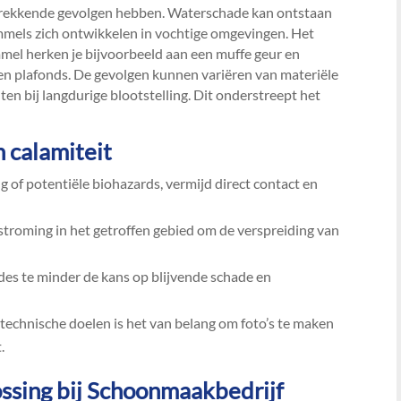
strekkende gevolgen hebben.​ Waterschade kan ontstaan
mmels zich ontwikkelen in vochtige omgevingen.​ Het
immel herken je bijvoorbeeld aan een muffe geur en
en plafonds.​ De gevolgen kunnen variëren van materiële
en bij langdurige blootstelling.​ Dit onderstreept het
 calamiteit
ing of potentiële biohazards, vermijd direct contact en
stroming in het getroffen gebied om de verspreiding van
, des te minder de kans op blijvende schade en
stechnische doelen is het van belang om foto’s te maken
​
ossing bij Schoonmaakbedrijf