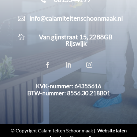
info@calamiteitenschoonmaak.nl

Van gijnstraat 15, 2288GB

Rijswijk
KVK-nummer: 64355616
BTW-nummer: 8556.30.218B01
© Copyright Calamiteiten Schoonmaak |
Website laten