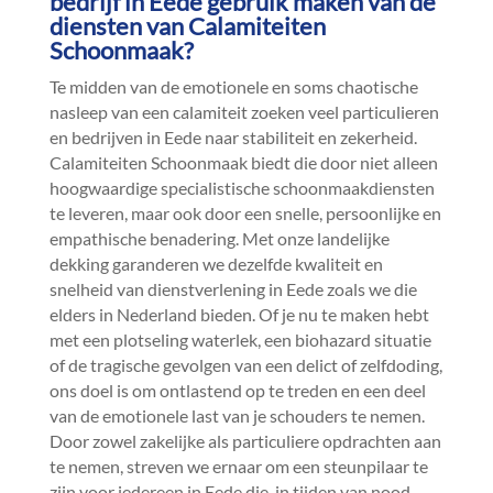
bedrijf in Eede gebruik maken van de
diensten van Calamiteiten
Schoonmaak?
Te midden van de emotionele en soms chaotische
nasleep van een calamiteit zoeken veel particulieren
en bedrijven in Eede naar stabiliteit en zekerheid.​
Calamiteiten Schoonmaak biedt die door niet alleen
hoogwaardige specialistische schoonmaakdiensten
te leveren, maar ook door een snelle, persoonlijke en
empathische benadering.​ Met onze landelijke
dekking garanderen we dezelfde kwaliteit en
snelheid van dienstverlening in Eede zoals we die
elders in Nederland bieden.​ Of je nu te maken hebt
met een plotseling waterlek, een biohazard situatie
of de tragische gevolgen van een delict of zelfdoding,
ons doel is om ontlastend op te treden en een deel
van de emotionele last van je schouders te nemen.​
Door zowel zakelijke als particuliere opdrachten aan
te nemen, streven we ernaar om een steunpilaar te
zijn voor iedereen in Eede die, in tijden van nood,