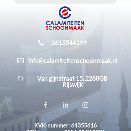
0615544199

info@calamiteitenschoonmaak.nl

Van gijnstraat 15, 2288GB

Rijswijk
KVK-nummer: 64355616