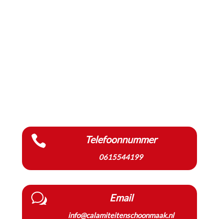

Telefoonnummer
0615544199
w
Email
info@calamiteitenschoonmaak.nl