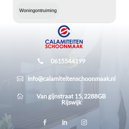
Woningontruiming
0615544199

info@calamiteitenschoonmaak.nl

Van gijnstraat 15, 2288GB

Rijswijk