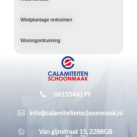
Wietplantage ontruimen
Woningontruiming
0615544199

info@calamiteitenschoonmaak.nl

Van gijnstraat 15, 2288GB
