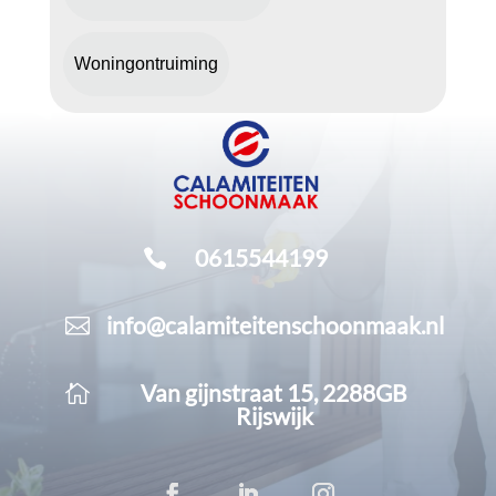
Woningontruiming
0615544199

info@calamiteitenschoonmaak.nl

Van gijnstraat 15, 2288GB

Rijswijk