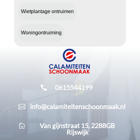
Wietplantage ontruimen
Woningontruiming
0615544199

info@calamiteitenschoonmaak.nl

Van gijnstraat 15, 2288GB

Rijswijk