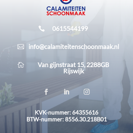
0615544199

info@calamiteitenschoonmaak.nl

Van gijnstraat 15, 2288GB

Rijswijk
KVK-nummer: 64355616
BTW-nummer: 8556.30.218B01