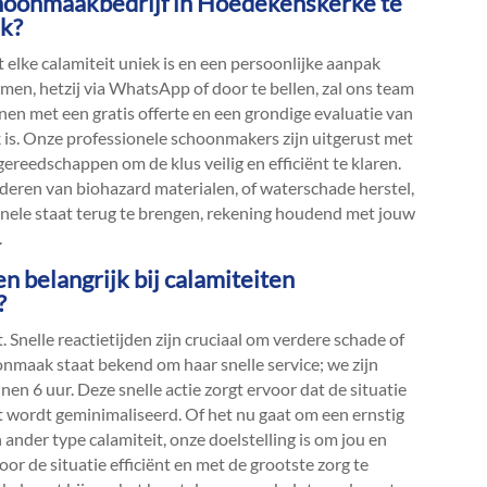
schoonmaakbedrijf in Hoedekenskerke te
ak?
elke calamiteit uniek is en een persoonlijke aanpak
men, hetzij via WhatsApp of door te bellen, zal ons team
nen met een gratis offerte en een grondige evaluatie van
 is.​ Onze professionele schoonmakers zijn uitgerust met
reedschappen om de klus veilig en efficiënt te klaren.​
jderen van biohazard materialen, of waterschade herstel,
ginele staat terug te brengen, rekening houdend met jouw
​
en belangrijk bij calamiteiten
?
.​ Snelle reactietijden zijn cruciaal om verdere schade of
nmaak staat bekend om haar snelle service; we zijn
en 6 uur.​ Deze snelle actie zorgt ervoor dat de situatie
t wordt geminimaliseerd.​ Of het nu gaat om een ernstig
en ander type calamiteit, onze doelstelling is om jou en
r de situatie efficiënt en met de grootste zorg te