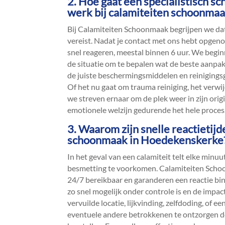
2.​ Hoe gaat een specialistisch 
werk bij calamiteiten schoonma
Bij Calamiteiten Schoonmaak begrijpen we dat 
vereist.​ Nadat je contact met ons hebt opgeno
snel reageren, meestal binnen 6 uur.​ We begin
de situatie om te bepalen wat de beste aanpak
de juiste beschermingsmiddelen en reinigingsge
Of het nu gaat om trauma reiniging, het verwi
we streven ernaar om de plek weer in zijn ori
emotionele welzijn gedurende het hele proces.
3.​ Waarom zijn snelle reactietijd
schoonmaak in Hoedekenskerke
In het geval van een calamiteit telt elke minuut
besmetting te voorkomen.​ Calamiteiten Schoo
24/7 bereikbaar en garanderen een reactie binn
zo snel mogelijk onder controle is en de impac
vervuilde locatie, lijkvinding, zelfdoding, of e
eventuele andere betrokkenen te ontzorgen doo