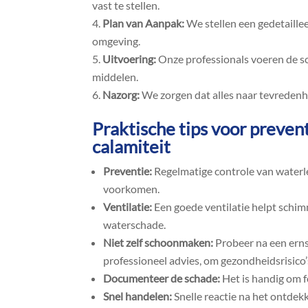
vast te stellen.​
Plan van Aanpak:
We stellen een gedetaille
omgeving.​
Uitvoering:
Onze professionals voeren de s
middelen.​
Nazorg:
We zorgen dat alles naar tevredenhe
Praktische tips voor preven
calamiteit
Preventie:
Regelmatige controle van waterle
voorkomen.​
Ventilatie:
Een goede ventilatie helpt schi
waterschade.​
Niet zelf schoonmaken:
Probeer na een ernst
professioneel advies, om gezondheidsrisico’s
Documenteer de schade:
Het is handig om f
Snel handelen:
Snelle reactie na het ontdek