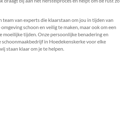
ak draagt bij aan het herstelproces en helpt om de rust zo
 team van experts die klaarstaan om jou in tijden van
 de omgeving schoon en veilig te maken, maar ook om een
 moeilijke tijden.​ Onze persoonlijke benadering en
te schoonmaakbedrijf in Hoedekenskerke voor elke
wij staan klaar om je te helpen.​