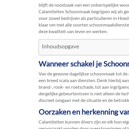
blijft de noodzaak van een onberispelijke wo
Calamiteiten Schoonmaak begrijpen wij als gee
voor zowel bedrijven als particulieren in Ho
klaar om met alle soorten schoonmaakdienste
deze kwaliteit van leven en werken.​
Inhoudsopgave
Wanneer schakel je Schoon
Van de gewone dagelijkse schoonmaak tot de 
een breed scala aan diensten.​ Denk hierbij 
brand-, rook- en roetschade, tot aan ingrijpende
dergelijke gebeurtenissen is niet alleen de te
discreet omgaan met de situatie en de betrokk
Oorzaken en herkenning van
Calamiteiten kunnen divers zijn en elk hun ei
veroorzaakt worden door overstromingen of l