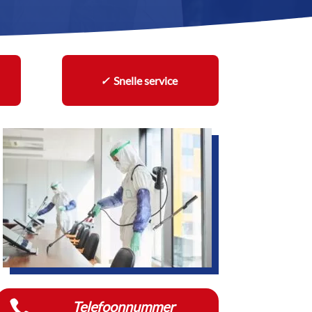
✓
Snelle service

Telefoonnummer