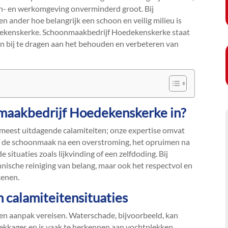
on- en werkomgeving onverminderd groot.​ Bij
n ander hoe belangrijk een schoon en veilig milieu is
edekenskerke.​ Schoonmaakbedrijf Hoedekenskerke staat
n bij te dragen aan het behouden en verbeteren van
maakbedrijf Hoedekenskerke in?
meest uitdagende calamiteiten; onze expertise omvat
aan de schoonmaak na een overstroming, het opruimen na
 situaties zoals lijkvinding of een zelfdoding.​ Bij
chnische reiniging van belang, maar ook het respectvol en
enen.​
 calamiteitensituaties
gen aanpak vereisen.​ Waterschade, bijvoorbeeld, kan
ekkages en is vaak te herkennen aan vochtplekken,