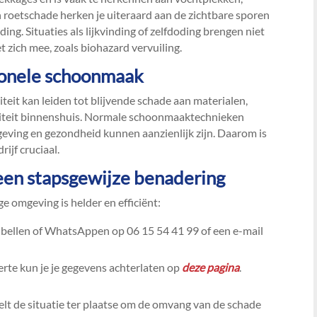
n roetschade herken je uiteraard aan de zichtbare sporen
g.​ Situaties als lijkvinding of zelfdoding brengen niet
t zich mee, zoals biohazard vervuiling.​
ionele schoonmaak
eit kan leiden tot blijvende schade aan materialen,
liteit binnenshuis.​ Normale schoonmaaktechnieken
eving en gezondheid kunnen aanzienlijk zijn.​ Daarom is
jf cruciaal.​
een stapsgewijze benadering
ge omgeving is helder en efficiënt:
s bellen of WhatsAppen op 06 15 54 41 99 of een e-mail
erte kun je je gegevens achterlaten op
deze pagina
.​
elt de situatie ter plaatse om de omvang van de schade