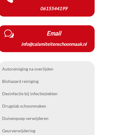
0615544199
w
Email
info@calamiteitenschoonmaak.nl
Autoreiniging na overlijden
Biohazard reiniging
Desinfectie bij infectieziekten
Drugslab schoonmaken
Duivenpoep verwijderen
Geurverwijdering