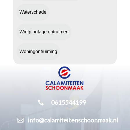
Waterschade
Wietplantage ontruimen
Woningontruiming

0615544199

info@calamiteitenschoonmaak.nl