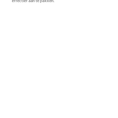
effectief aan te pakken.​