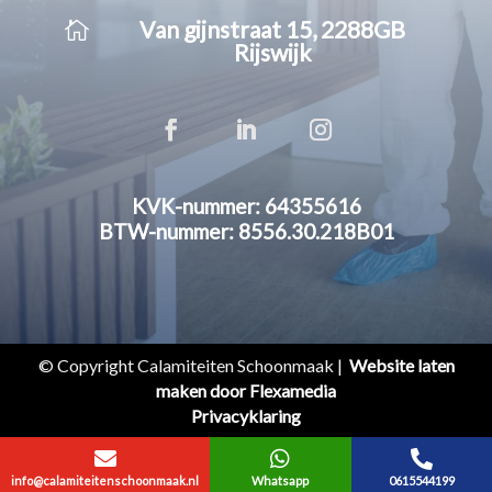

Van gijnstraat 15, 2288GB
Rijswijk
KVK-nummer: 64355616
BTW-nummer: 8556.30.218B01
© Copyright Calamiteiten Schoonmaak |
Website laten
maken door Flexamedia
Privacyklaring



info@calamiteitenschoonmaak.nl
Whatsapp
0615544199