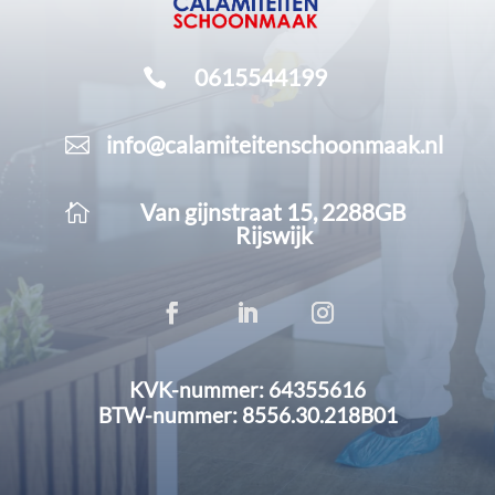
0615544199

info@calamiteitenschoonmaak.nl

Van gijnstraat 15, 2288GB

Rijswijk
KVK-nummer: 64355616
BTW-nummer: 8556.30.218B01