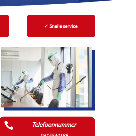
✓
Snelle service

Telefoonnummer
0615544199