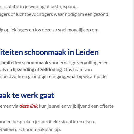
rculatie in je woning of bedrijfspand.​
gers of luchtbevochtigers waar nodig om een gezond
g op lekkages en los deze zo snel mogelijk op om
miteiten schoonmaak in Leiden
alamiteiten schoonmaak
voor ernstige vervuilingen en
oals na
lijkvinding
of
zelfdoding
.​ Ons team van
pectvolle en grondige reiniging, waarbij we altijd de
aak
te werk gaat
nemen via
deze link
, kun je snel en vrijblijvend een offerte
r en bespreken je specifieke situatie en eisen.​
tailleerd schoonmaakplan op.​