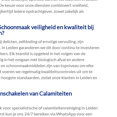
​ De keuze voor onze diensten combineert snelheid,
ijkertijd iedere opdrachtgever, zowel zakelijk als
Schoonmaak veiligheid en kwaliteit bij
n?
ij delicten, zelfdoding of ernstige vervuiling, zijn
g.​ In Leiden garanderen we dit door continu te investeren
ers.​ Elk teamlid is opgeleid in het volgen van de
ig in het omgaan met biologisch afval en andere
ing en schoonmaakmiddelen zijn van topniveau om elke
st voeren we regelmatig kwaliteitscontroles uit om te
e hoogste standaarden, zodat onze klanten in Leiden en
 inschakelen van Calamiteiten
oor specialistische of calamiteitenreiniging in Leiden
eerst kun je ons 24/7 bereiken via WhatsApp voor een