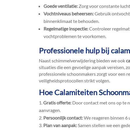
Goede ventilatie:
Zorg voor constante luchtci
Vochtniveaus beheersen:
Gebruik ontvochti
binnenklimaat te behouden.​
Regelmatige inspectie:
Controleer regelmati
vochtproblemen te voorkomen.​
Professionele hulp bij cala
Naast schimmelverwijdering bieden we ook
c
situaties die een gevoelige aanpak vereisen, z
professionele schoonmakers zorgt voor een res
veiligheidsprotocollen strikt volgen.​
Hoe
Calamiteiten Schoonm
Gratis offerte:
Door contact met ons op te 
aanvragen.​
Persoonlijk contact:
We reageren binnen 6 uu
Plan van aanpak:
Samen stellen we een gede