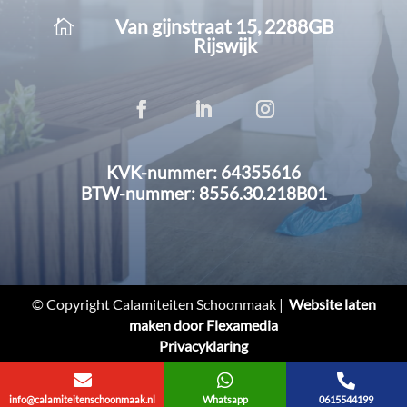
Van gijnstraat 15, 2288GB

Rijswijk
KVK-nummer: 64355616
BTW-nummer: 8556.30.218B01
© Copyright Calamiteiten Schoonmaak |
Website laten
maken door Flexamedia
Privacyklaring



info@calamiteitenschoonmaak.nl
Whatsapp
0615544199