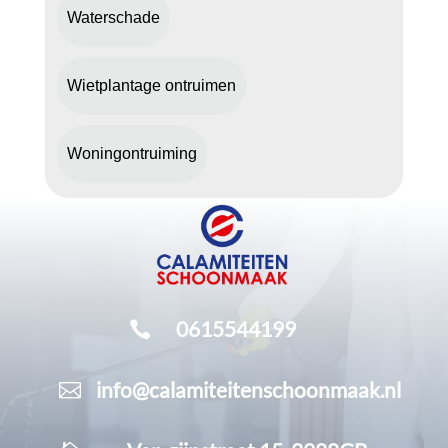
Waterschade
Wietplantage ontruimen
Woningontruiming
0615544199

info@calamiteitenschoonmaak.nl
