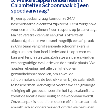
3.​ Welke stappen onderneemt
Calamiteiten Schoonmaak bij een
spoedaanvraag?
Bij een spoedaanvraag komt onze 24/7
beschikbaarheid echt tot zijn recht.​ Eerst zorgen we
voor een snelle, binnen 6 uur, respons op je aanvraag.​
Na het verstrekken van een gratis offerte en
akkoord, plannen we zo snel mogelijk een afspraak
in.​ Ons team van professionele schoonmakers is
uitgerust om door heel Nederland te opereren en
kan snel ter plaatse zijn.​ Zodra ze arriveren, vindt er
een zorgvuldige evaluatie van de situatie plaats.​ We
houden rekening met alle veiligheids- en
gezondheidsprotocollen, om zowel de
schoonmakers als de betrokkenen bij de calamiteit
te beschermen.​ Vervolgens voeren we een grondige
reiniging uit, gespecialiseerd in het type calamiteit,
zodat de locatie weer veilig en bewoonbaar wordt.​
Onze aanpak is niet alleen snel en efficiënt, maar ook
empathisch en ondersteunend, omdat we begrijpen