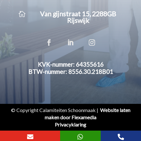

Van gijnstraat 15, 2288GB
Rijswijk
KVK-nummer: 64355616
BTW-nummer: 8556.30.218B01
© Copyright Calamiteiten Schoonmaak |
Website laten
maken door Flexamedia
Privacyklaring


