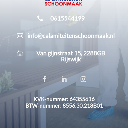
0615544199

info@calamiteitenschoonmaak.nl

Van gijnstraat 15, 2288GB

Rijswijk
KVK-nummer: 64355616
BTW-nummer: 8556.30.218B01