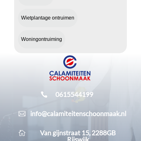
Wietplantage ontruimen
Woningontruiming
0615544199

info@calamiteitenschoonmaak.nl

Van gijnstraat 15, 2288GB

Rijswijk