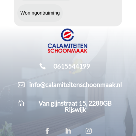
Woningontruiming
0615544199

info@calamiteitenschoonmaak.nl

Van gijnstraat 15, 2288GB

Rijswijk