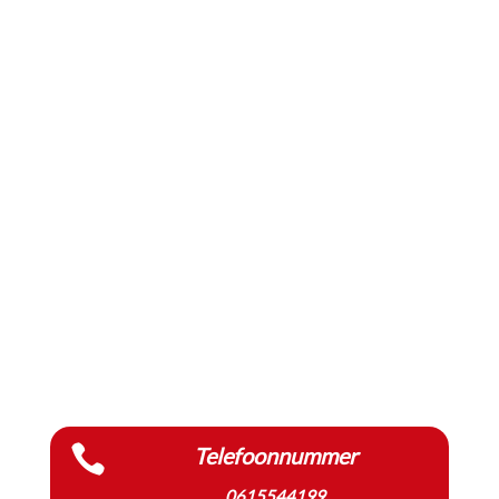

Telefoonnummer
0615544199