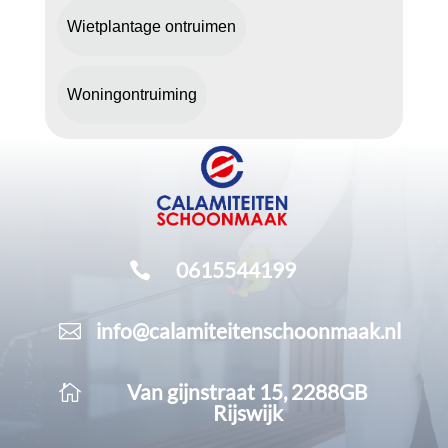
Wietplantage ontruimen
Woningontruiming
0615544199

info@calamiteitenschoonmaak.nl

Van gijnstraat 15, 2288GB

Rijswijk