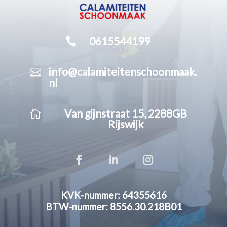

0615544199

info@calamiteitenschoonmaak.
nl

Van gijnstraat 15, 2288GB
Rijswijk
KVK-nummer: 64355616
BTW-nummer: 8556.30.218B01