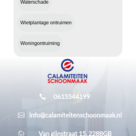
Waterschade
Wietplantage ontruimen
Woningontruiming
0615544199

info@calamiteitenschoonmaak.nl

Van gijnstraat 15, 2288GB
