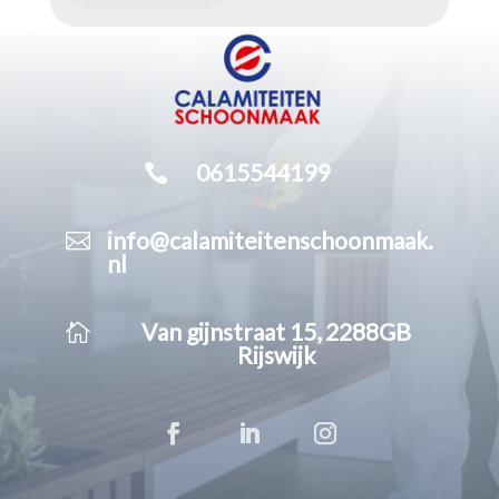

0615544199

info@calamiteitenschoonmaak.
nl

Van gijnstraat 15, 2288GB
Rijswijk