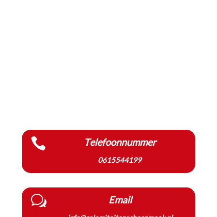

Telefoonnummer
0615544199
w
Email