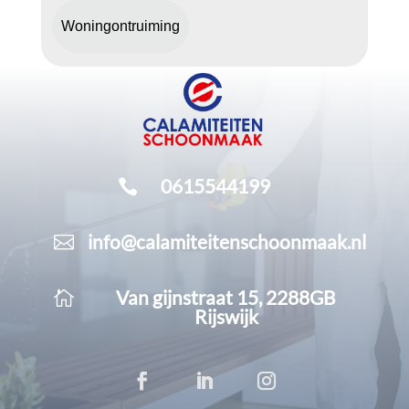
Woningontruiming
0615544199

info@calamiteitenschoonmaak.nl

Van gijnstraat 15, 2288GB

Rijswijk