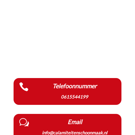

Telefoonnummer
0615544199
w
Email
info@calamiteitenschoonmaak.nl