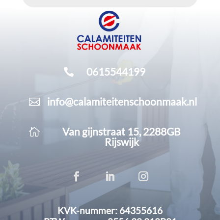
0615544199

info@calamiteitenschoonmaak.nl

Van gijnstraat 15, 2288GB

Rijswijk
KVK-nummer: 64355616