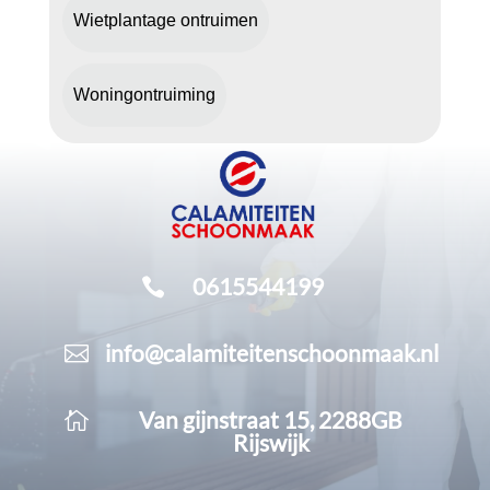
Wietplantage ontruimen
Woningontruiming
0615544199

info@calamiteitenschoonmaak.nl

Van gijnstraat 15, 2288GB

Rijswijk