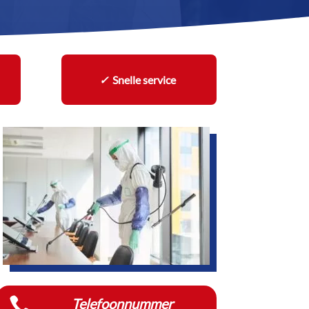
✓
Snelle service

Telefoonnummer