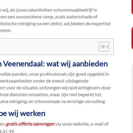
an wij, als jouw calamiteiten schoonmaakbedrijf in
aat om een onvoorziene ramp, zoals waterschade of
istische reiniging na een delict, wij bieden de expertise
nten.​
n Veenendaal: wat wij aanbieden
vuilde panden, onze professionals zijn goed opgeleid in
ingswerkzaamheden onder de meest uitdagende
ct voor de situatie, ontzorgen wij opdrachtgevers door
​ Onze diensten omvatten, maar zijn niet beperkt tot,
uma reiniging, en schoonmaak na ernstige vervuiling.​
Hoe wij werken
een
gratis offerte aanvragen
via onze website, e-mail of
 41 99.​