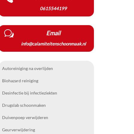
0615544199
w
Email
info@calamiteitenschoonmaak.nl
Autoreiniging na overlijden
Biohazard reiniging
Desinfectie bij infectieziekten
Drugslab schoonmaken
Duivenpoep verwijderen
Geurverwijdering