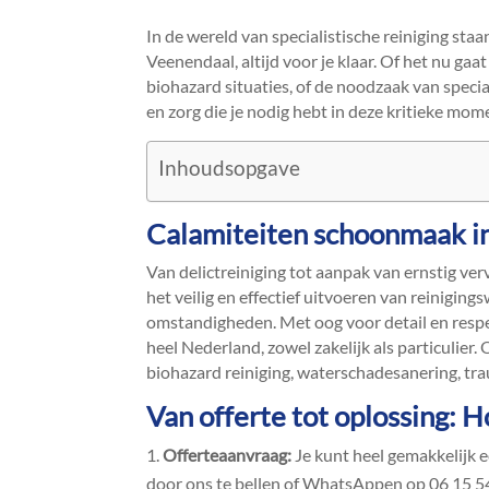
In de wereld van specialistische reiniging sta
Veenendaal, altijd voor je klaar.​ Of het nu g
biohazard situaties, of de noodzaak van special
en zorg die je nodig hebt in deze kritieke mome
Inhoudsopgave
Calamiteiten schoonmaak i
Van delictreiniging tot aanpak van ernstig ver
het veilig en effectief uitvoeren van reinig
omstandigheden.​ Met oog voor detail en respe
heel Nederland, zowel zakelijk als particulier.
biohazard reiniging, waterschadesanering, tra
Van offerte tot oplossing: 
Offerteaanvraag:
Je kunt heel gemakkelijk 
door ons te bellen of WhatsAppen op 06 15 54