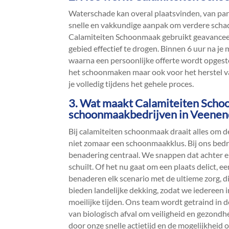
Waterschade kan overal plaatsvinden, van part
snelle en vakkundige aanpak om verdere schad
Calamiteiten Schoonmaak gebruikt geavancee
gebied effectief te drogen.​ Binnen 6 uur na je
waarna een persoonlijke offerte wordt opgeste
het schoonmaken maar ook voor het herstel va
je volledig tijdens het gehele proces.​
3.​ Wat maakt Calamiteiten Sch
schoonmaakbedrijven in Veenen
Bij calamiteiten schoonmaak draait alles om de 
niet zomaar een schoonmaakklus.​ Bij ons bedr
benadering centraal.​ We snappen dat achter 
schuilt.​ Of het nu gaat om een plaats delict, e
benaderen elk scenario met de ultieme zorg, dis
bieden landelijke dekking, zodat we iedereen 
moeilijke tijden.​ Ons team wordt getraind in
van biologisch afval om veiligheid en gezond
door onze snelle actietijd en de mogelijkheid