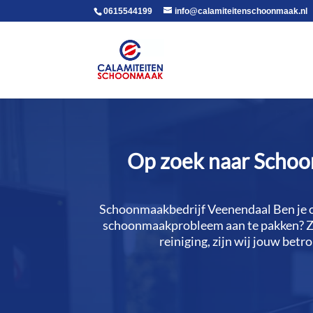
voor in de body
0615544199
info@calamiteitenschoonmaak.nl
Op zoek naar Schoon
Schoonmaakbedrijf Veenendaal Ben je op
schoonmaakprobleem aan te pakken? Zoe
reiniging, zijn wij jouw bet