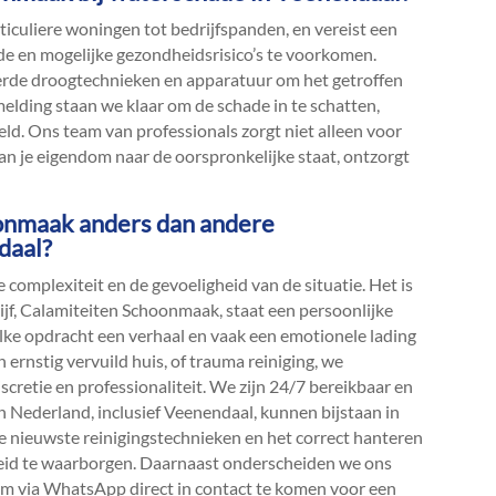
iculiere woningen tot bedrijfspanden, en vereist een
e en mogelijke gezondheidsrisico’s te voorkomen.​
rde droogtechnieken en apparatuur om het getroffen
 melding staan we klaar om de schade in te schatten,
ld.​ Ons team van professionals zorgt niet alleen voor
n je eigendom naar de oorspronkelijke staat, ontzorgt
oonmaak anders dan andere
daal?
complexiteit en de gevoeligheid van de situatie.​ Het is
ijf, Calamiteiten Schoonmaak, staat een persoonlijke
elke opdracht een verhaal en vaak een emotionele lading
en ernstig vervuild huis, of trauma reiniging, we
cretie en professionaliteit.​ We zijn 24/7 bereikbaar en
in Nederland, inclusief Veenendaal, kunnen bijstaan in
 de nieuwste reinigingstechnieken en het correct hanteren
heid te waarborgen.​ Daarnaast onderscheiden we ons
 om via WhatsApp direct in contact te komen voor een