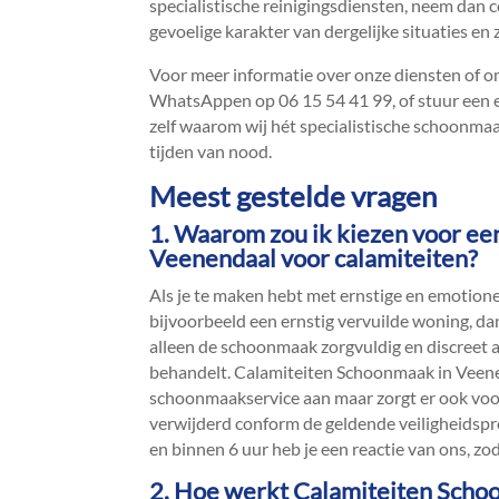
specialistische reinigingsdiensten, neem dan c
gevoelige karakter van dergelijke situaties en 
Voor meer informatie over onze diensten of om 
WhatsAppen op 06 15 54 41 99, of stuur een e
zelf waarom wij hét specialistische schoonmaa
tijden van nood.​
Meest gestelde vragen
1.​ Waarom zou ik kiezen voor ee
Veenendaal voor calamiteiten?
Als je te maken hebt met ernstige en emotionee
bijvoorbeeld een ernstig vervuilde woning, dan 
alleen de schoonmaak zorgvuldig en discreet a
behandelt.​ Calamiteiten Schoonmaak in Veene
schoonmaakservice aan maar zorgt er ook voor 
verwijderd conform de geldende veiligheidspr
en binnen 6 uur heb je een reactie van ons, zoda
2.​ Hoe werkt Calamiteiten Scho