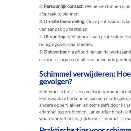
Persoonlijk contact:
We nemen binnen 6 uur 
afspraak te plannen.​
On-site beoordeling:
Onze professionals kom
van aanpak op te stellen.​
Uitvoering:
Met gebruik van professionele a
reinigingswerkzaamheden.​
Oplevering:
Na afronding van de werkzaamh
ervoor te zorgen dat alles naar wens is gereini
Schimmel verwijderen: Hoe h
gevolgen?
Schimmel in huis is een veelvoorkomend probl
Het is vaak te herkennen aan een muffe geur, 
andere oppervlakken, en soms zelfs door licham
ademhalingsproblemen.​ Langdurige blootstell
waardoor het belangrijk is om schimmels zo sne
Praktische tips voor schim