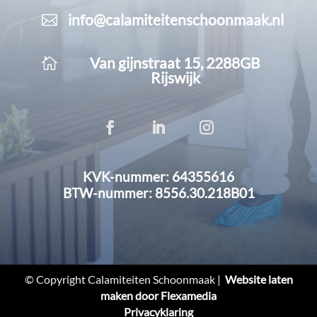
info@calamiteitenschoonmaak.nl

Van gijnstraat 15, 2288GB

Rijswijk
KVK-nummer: 64355616
BTW-nummer: 8556.30.218B01
© Copyright Calamiteiten Schoonmaak |
Website laten
maken door Flexamedia
Privacyklaring